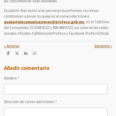
las consumidoras sean atendidas.
Escalante Ruiz invitó a las personas inconformes con estas
condiciones a poner su queja en el correo electrónico
quejastelecomunicaciones@profeco.gob.mx
; en el Teléfono
del Consumidor 55 5568 8722 y 800 468 8722; así como en las redes
sociales oficiales
X
@AtencionProfeco y Facebook ProfecoOficial.
«
Anterior
Siguiente
»
C
C
C
C
o
o
o
o
m
m
m
m
p
p
p
p
Añadir comentario
a
a
a
a
r
r
r
r
Nombre *
t
t
t
t
i
i
i
i
r
r
r
r
Dirección de correo electrónico *