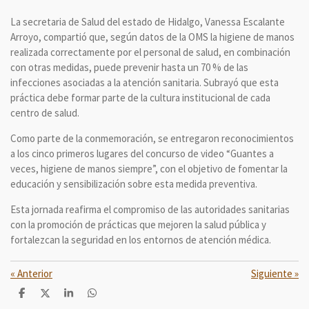
La secretaria de Salud del estado de Hidalgo, Vanessa Escalante
Arroyo, compartió que, según datos de la OMS la higiene de manos
realizada correctamente por el personal de salud, en combinación
con otras medidas, puede prevenir hasta un 70 % de las
infecciones asociadas a la atención sanitaria. Subrayó que esta
práctica debe formar parte de la cultura institucional de cada
centro de salud.
Como parte de la conmemoración, se entregaron reconocimientos
a los cinco primeros lugares del concurso de video “Guantes a
veces, higiene de manos siempre”, con el objetivo de fomentar la
educación y sensibilización sobre esta medida preventiva.
Esta jornada reafirma el compromiso de las autoridades sanitarias
con la promoción de prácticas que mejoren la salud pública y
fortalezcan la seguridad en los entornos de atención médica.
«
Anterior
Siguiente
»
C
C
C
C
o
o
o
o