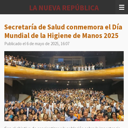
Ir
LA NUEVA REPÚBLICA
al
contenido
principal
Secretaría de Salud conmemora el Día
Mundial de la Higiene de Manos 2025
Publicado el 6 de mayo de 2025, 16:07