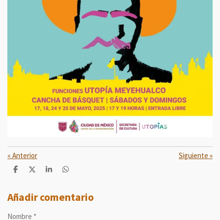
«
Anterior
Siguiente
»
C
C
C
C
o
o
o
o
m
m
m
m
p
p
p
p
Añadir comentario
a
a
a
a
r
r
r
r
Nombre *
t
t
t
t