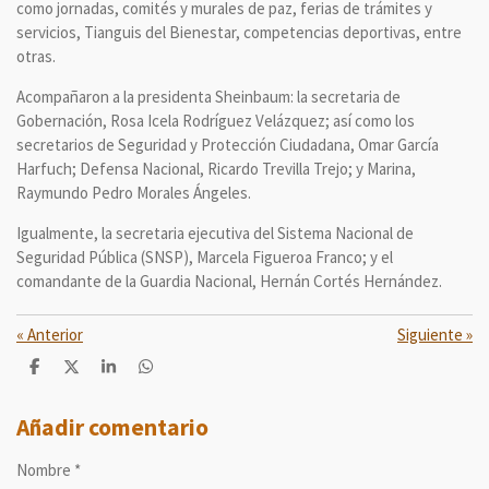
como jornadas, comités y murales de paz, ferias de trámites y
servicios, Tianguis del Bienestar, competencias deportivas, entre
otras.
Acompañaron a la presidenta Sheinbaum: la secretaria de
Gobernación, Rosa Icela Rodríguez Velázquez; así como los
secretarios de Seguridad y Protección Ciudadana, Omar García
Harfuch; Defensa Nacional, Ricardo Trevilla Trejo; y Marina,
Raymundo Pedro Morales Ángeles.
Igualmente, la secretaria ejecutiva del Sistema Nacional de
Seguridad Pública (SNSP), Marcela Figueroa Franco; y el
comandante de la Guardia Nacional, Hernán Cortés Hernández.
«
Anterior
Siguiente
»
C
C
C
C
o
o
o
o
m
m
m
m
p
p
p
p
Añadir comentario
a
a
a
a
r
r
r
r
Nombre *
t
t
t
t
i
i
i
i