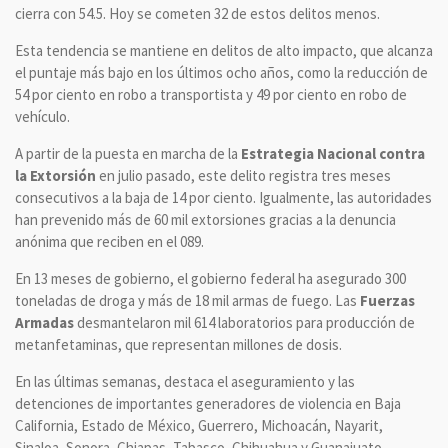
cierra con 54.5. Hoy se cometen 32 de estos delitos menos.
Esta tendencia se mantiene en delitos de alto impacto, que alcanza
el puntaje más bajo en los últimos ocho años, como la reducción de
54 por ciento en robo a transportista y 49 por ciento en robo de
vehículo.
A partir de la puesta en marcha de la
Estrategia Nacional contra
la Extorsión
en julio pasado, este delito registra tres meses
consecutivos a la baja de 14 por ciento. Igualmente, las autoridades
han prevenido más de 60 mil extorsiones gracias a la denuncia
anónima que reciben en el 089.
En 13 meses de gobierno, el gobierno federal ha asegurado 300
toneladas de droga y más de 18 mil armas de fuego. Las
Fuerzas
Armadas
desmantelaron mil 614 laboratorios para producción de
metanfetaminas, que representan millones de dosis.
En las últimas semanas, destaca el aseguramiento y las
detenciones de importantes generadores de violencia en Baja
California, Estado de México, Guerrero, Michoacán, Nayarit,
Sinaloa, Sonora, Chiapas, Tabasco, Chihuahua y Guanajuato.