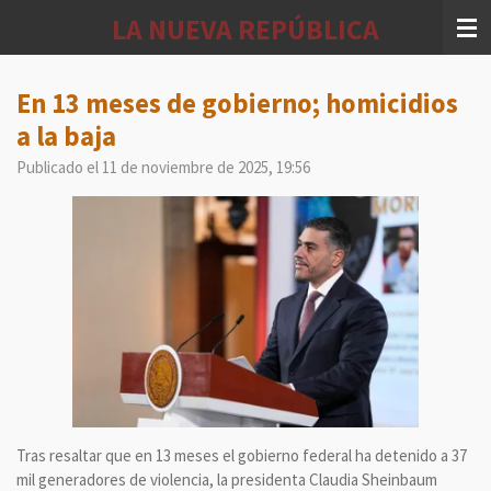
Ir
LA NUEVA REPÚBLICA
al
contenido
principal
En 13 meses de gobierno; homicidios
a la baja
Publicado el 11 de noviembre de 2025, 19:56
Tras resaltar que en 13 meses el gobierno federal ha detenido a 37
mil generadores de violencia, la presidenta Claudia Sheinbaum