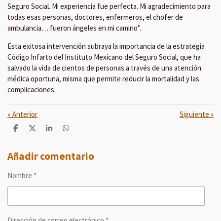
Seguro Social. Mi experiencia fue perfecta. Mi agradecimiento para
todas esas personas, doctores, enfermeros, el chofer de
ambulancia… fueron ángeles en mi camino".
Esta exitosa intervención subraya la importancia de la estrategia
Código Infarto del Instituto Mexicano del Seguro Social, que ha
salvado la vida de cientos de personas a través de una atención
médica oportuna, misma que permite reducir la mortalidad y las
complicaciones.
«
Anterior
Siguiente
»
C
C
C
C
o
o
o
o
m
m
m
m
p
p
p
p
Añadir comentario
a
a
a
a
r
r
r
r
Nombre *
t
t
t
t
i
i
i
i
r
r
r
r
Dirección de correo electrónico *