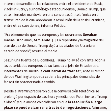
intenso desarrollo de las relaciones entre el presidente de Rusia,
Vladímir Putin, y su homólogo estadounidense, Donald Trump, que
este miércoles
mantuvieron
una conversación telefónica en el
transcurso de la cual abordaron la resolución de la crisis ucraniana,
entre otras cuestiones,
informa
Politico.
"Era el momento que los europeos y los ucranianos
llevaban
meses
, si no años,
temiendo
. [...] Lo repentino y la magnitud del
plan de paz de Donald Trump dejó a los aliados de Ucrania en
estado de shock", resume el medio.
Según una fuente de Bloomberg, Trump no
avisó
con antelación a
las autoridades europeos de su llamada al jefe de Estado ruso.
Informantes del medio
la calificaron de "venta"
, ante el temor
de que Washington pueda ceder a las principales demandas de
Moscú sin obtener nada a cambio.
Desde el Kremlin
precisaron
que la conversación telefónica se
prolongó por espacio de casi hora y media, que Putin invitó a Trump
a Moscú y que ambos coincidieron en que
la resolución a largo
plazo se puede alcanzar a través de negociaciones
. Asimismo,