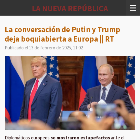
Ir
LA NUEVA REPÚBLICA
al
contenido
principal
La conversación de Putin y Trump
deja boquiabierta a Europa || RT
Publicado el 13 de febrero de 2025, 11:02
Diplomáticos europeos
se mostraron estupefactos
ante el