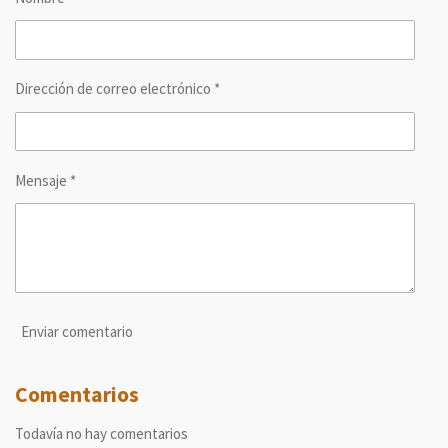
i
i
i
i
r
r
r
r
Dirección de correo electrónico *
Mensaje *
Enviar comentario
Comentarios
Todavía no hay comentarios