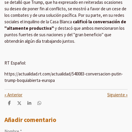
se detalló que Trump, que ha expresado en reiteradas ocasiones
su deseo de poner fin al conflicto, se mostró a favor de un cese de
los combates y de una solución pacífica. Por su parte, en su redes
sociales el inquilino de la Casa Blanca
calificó la conversación de
"altamente productiva"
y destacó que ambos mencionaron los
puntos fuertes de sus naciones y del "gran beneficio" que
obtendrán algún día trabajando juntos.
RT Español:
https://actualidad.rt.com/actualidad/540083-conversacion-putin-
trump-boquiabierta-europa
«
Anterior
Siguiente
»
C
C
C
C
o
o
o
o
m
m
m
m
p
p
p
p
Añadir comentario
a
a
a
a
r
r
r
r
Nombre *
t
t
t
t