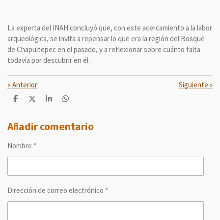
La experta del INAH concluyó que, con este acercamiento a la labor
arqueológica, se invita a repensar lo que era la región del Bosque
de Chapultepec en el pasado, y a reflexionar sobre cuánto falta
todavía por descubrir en él.
«
Anterior
Siguiente
»
C
C
C
C
o
o
o
o
m
m
m
m
p
p
p
p
Añadir comentario
a
a
a
a
r
r
r
r
Nombre *
t
t
t
t
i
i
i
i
r
r
r
r
Dirección de correo electrónico *