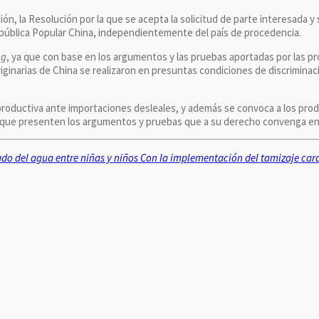
ión, la Resolución por la que se acepta la solicitud de parte interesada y
República Popular China, independientemente del país de procedencia.
ng
, ya que con base en los argumentos y las pruebas aportadas por las pr
originarias de China se realizaron en presuntas condiciones de discrimin
productiva ante importaciones desleales, y además se convoca a los pr
ara que presenten los argumentos y pruebas que a su derecho convenga en
do del agua entre niñas y niños
Con la implementación del tamizaje car