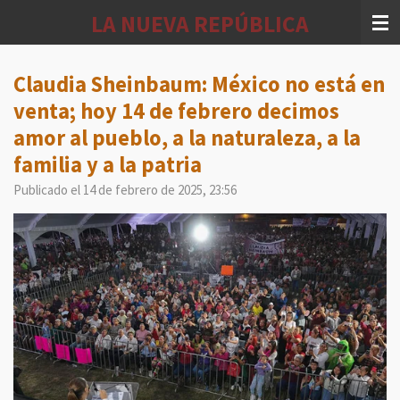
Ir
LA NUEVA REPÚBLICA
al
contenido
principal
Claudia Sheinbaum: México no está en
venta; hoy 14 de febrero decimos
amor al pueblo, a la naturaleza, a la
familia y a la patria
Publicado el 14 de febrero de 2025, 23:56