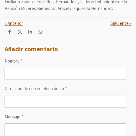
Emiliano Zapata, Erick Ruiz Hernández y la derechohabiente de la
Pensión Mujeres Bienestar, Aracely Izquierdo Hernández.
«
Anterior
Siguiente
»
C
C
C
C
o
o
o
o
m
m
m
m
p
p
p
p
Añadir comentario
a
a
a
a
r
r
r
r
Nombre *
t
t
t
t
i
i
i
i
r
r
r
r
Dirección de correo electrónico *
Mensaje *