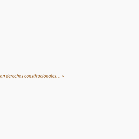
Los Programas de Bienestar son derechos constitucionales: Ariadna Montiel
»