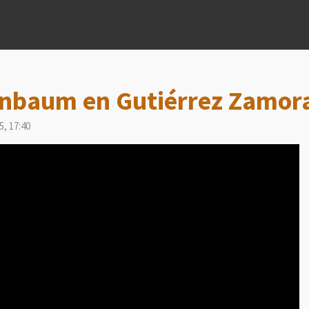
inbaum en Gutiérrez Zamora
5, 17:40