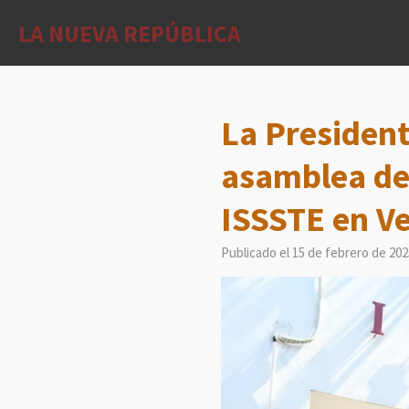
Ir
LA NUEVA REPÚBLICA
al
contenido
principal
La Presiden
asamblea del
ISSSTE en V
Publicado el 15 de febrero de 202