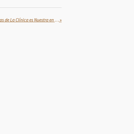
Concluyen con éxito asambleas de La Clínica es Nuestra en 565 unidades del ISSSTE: Martí Batres
»