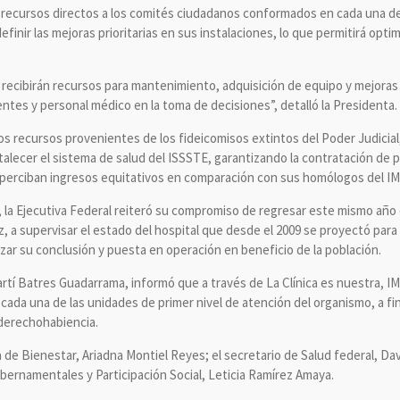
 recursos directos a los comités ciudadanos conformados en cada una de
efinir las mejoras prioritarias en sus instalaciones, lo que permitirá opti
E recibirán recursos para mantenimiento, adquisición de equipo y mejoras 
ntes y personal médico en la toma de decisiones”, detalló la Presidenta.
s recursos provenientes de los fideicomisos extintos del Poder Judicial,
alecer el sistema de salud del ISSSTE, garantizando la contratación de p
es perciban ingresos equitativos en comparación con sus homólogos del IM
, la Ejecutiva Federal reiteró su compromiso de regresar este mismo año e
, a supervisar el estado del hospital que desde el 2009 se proyectó para 
zar su conclusión y puesta en operación en beneficio de la población.
Martí Batres Guadarrama, informó que a través de La Clínica es nuestra, 
a cada una de las unidades de primer nivel de atención del organismo, a fi
 derechohabiencia.
a de Bienestar, Ariadna Montiel Reyes; el secretario de Salud federal, Da
ernamentales y Participación Social, Leticia Ramírez Amaya.