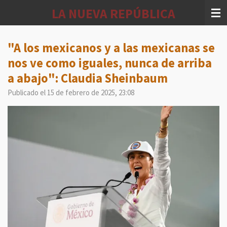
Ir
LA NUEVA REPÚBLICA
al
contenido
principal
"A los mexicanos y a las mexicanas se
nos ve como iguales, nunca de arriba
a abajo": Claudia Sheinbaum
Publicado el 15 de febrero de 2025, 23:08