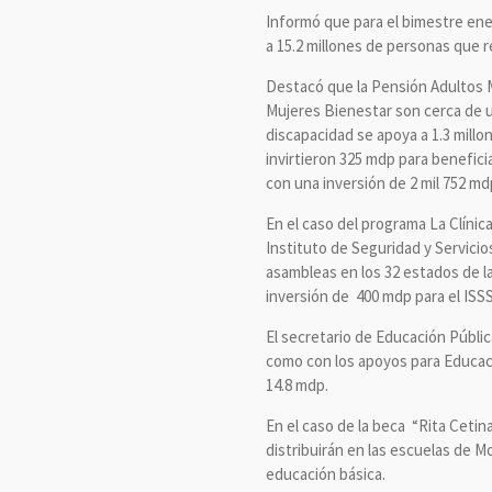
Informó que para el bimestre ener
a 15.2 millones de personas que 
Destacó que la Pensión Adultos M
Mujeres Bienestar son cerca de un
discapacidad se apoya a 1.3 mill
invirtieron 325 mdp para benefici
con una inversión de 2 mil 752 md
En el caso del programa La Clíni
Instituto de Seguridad y Servicio
asambleas en los 32 estados de l
inversión de 400 mdp para el ISS
El secretario de Educación Públic
como con los apoyos para Educaci
14.8 mdp.
En el caso de la beca “Rita Cetin
distribuirán en las escuelas de M
educación básica.