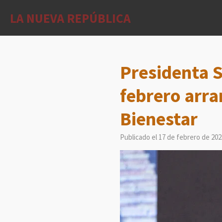
Ir
LA NUEVA REPÚBLICA
al
contenido
principal
Presidenta S
febrero arra
Bienestar
Publicado el 17 de febrero de 202