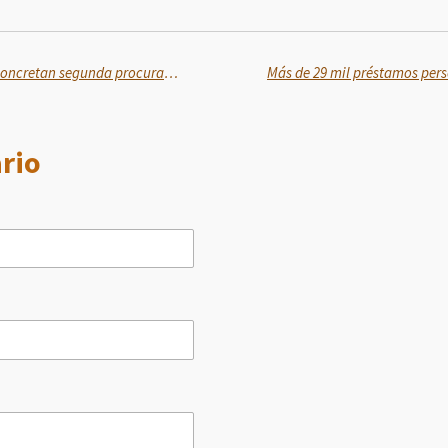
Médicos del IMSS en Acapulco concretan segunda procuración multiorgánica
rio