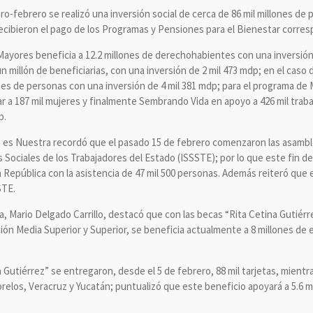
o-febrero se realizó una inversión social de cerca de 86 mil millones de
recibieron el pago de los Programas y Pensiones para el Bienestar corres
ayores beneficia a 12.2 millones de derechohabientes con una inversión
 millón de beneficiarias, con una inversión de 2 mil 473 mdp; en el caso
ones de personas con una inversión de 4 mil 381 mdp; para el programa de
ar a 187 mil mujeres y finalmente Sembrando Vida en apoyo a 426 mil trab
p.
ca es Nuestra recordó que el pasado 15 de febrero comenzaron las asambl
s Sociales de los Trabajadores del Estado (ISSSTE); por lo que este fin d
a República con la asistencia de 47 mil 500 personas. Además reiteró que
STE.
a, Mario Delgado Carrillo, destacó que con las becas “Rita Cetina Gutiérr
ón Media Superior y Superior, se beneficia actualmente a 8 millones de 
a Gutiérrez” se entregaron, desde el 5 de febrero, 88 mil tarjetas, mient
orelos, Veracruz y Yucatán; puntualizó que este beneficio apoyará a 5.6 