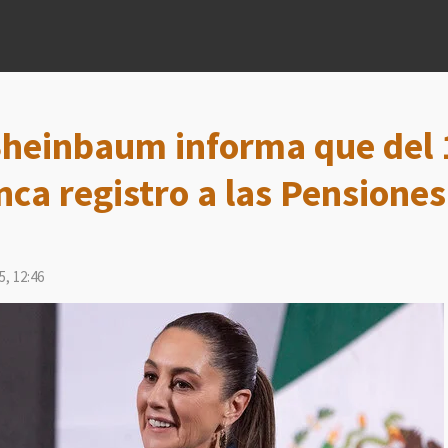
heinbaum informa que del 1
nca registro a las Pensiones
5, 12:46