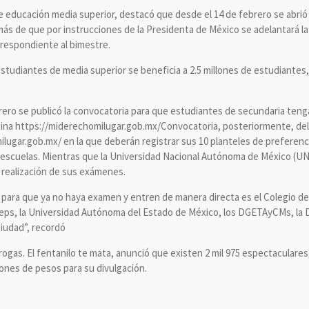
e educación media superior, destacó que desde el 14 de febrero se abrió 
más de que por instrucciones de la Presidenta de México se adelantará la
rrespondiente al bimestre.
estudiantes de media superior se beneficia a 2.5 millones de estudiante
rero se publicó la convocatoria para que estudiantes de secundaria tenga
gina https://miderechomilugar.gob.mx/Convocatoria, posteriormente, del 18
ilugar.gob.mx/ en la que deberán registrar sus 10 planteles de preferenc
e escuelas. Mientras que la Universidad Nacional Autónoma de México (UN
a realización de sus exámenes.
 para que ya no haya examen y entren de manera directa es el Colegio de 
leps, la Universidad Autónoma del Estado de México, los DGETAyCMs, la D
Ciudad”, recordó
rogas. El fentanilo te mata, anunció que existen 2 mil 975 espectaculares
lones de pesos para su divulgación.