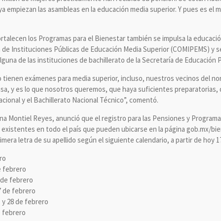
; ya empiezan las asambleas en la educación media superior. Y pues es el
talecen los Programas para el Bienestar también se impulsa la educación
a de Instituciones Públicas de Educación Media Superior (COMIPEMS) y se 
guna de las instituciones de bachillerato de la Secretaría de Educación P
tienen exámenes para media superior, incluso, nuestros vecinos del nort
sa, y es lo que nosotros queremos, que haya suficientes preparatorias,
acional y el Bachillerato Nacional Técnico”, comentó.
dna Montiel Reyes, anunció que el registro para las Pensiones y Programa
s existentes en todo el país que pueden ubicarse en la página gob.mx/bi
mera letra de su apellido según el siguiente calendario, a partir de hoy 17
ro
e febrero
6 de febrero
27 de febrero
21 y 28 de febrero
e febrero