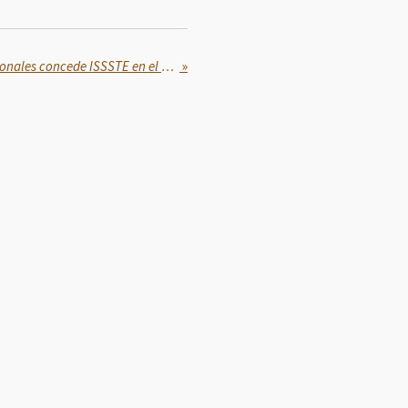
Más de 29 mil préstamos personales concede ISSSTE en el cuarto sorteo del 2025
»