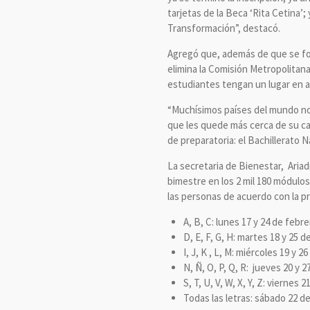
tarjetas de la Beca ‘Rita Cetina’
Transformación”, destacó.
Agregó que, además de que se for
elimina la Comisión Metropolitan
estudiantes tengan un lugar en al
“Muchísimos países del mundo no 
que les quede más cerca de su ca
de preparatoria: el Bachillerato N
La secretaria de Bienestar, Aria
bimestre en los 2 mil 180 módulo
las personas de acuerdo con la pri
A, B, C: lunes 17 y 24 de febre
D, E, F, G, H: martes 18 y 25 d
I, J, K , L, M: miércoles 19 y 2
N, Ñ, O, P, Q, R: jueves 20 y 
S, T, U, V, W, X, Y, Z: viernes 
Todas las letras: sábado 22 d