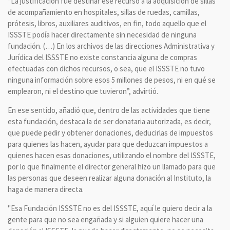
“La justificación fue destinar ese recurso a la adquisición de sillas
de acompañamiento en hospitales, sillas de ruedas, camillas,
prótesis, libros, auxiliares auditivos, en fin, todo aquello que el
ISSSTE podía hacer directamente sin necesidad de ninguna
fundación. (…) En los archivos de las direcciones Administrativa y
Jurídica del ISSSTE no existe constancia alguna de compras
efectuadas con dichos recursos, o sea, que el ISSSTE no tuvo
ninguna información sobre esos 5 millones de pesos, ni en qué se
emplearon, ni el destino que tuvieron”, advirtió.
En ese sentido, añadió que, dentro de las actividades que tiene
esta fundación, destaca la de ser donataria autorizada, es decir,
que puede pedir y obtener donaciones, deducirlas de impuestos
para quienes las hacen, ayudar para que deduzcan impuestos a
quienes hacen esas donaciones, utilizando el nombre del ISSSTE,
por lo que finalmente el director general hizo un llamado para que
las personas que deseen realizar alguna donación al Instituto, la
haga de manera directa.
"Esa Fundación ISSSTE no es del ISSSTE, aquí le quiero decir a la
gente para que no sea engañada y si alguien quiere hacer una