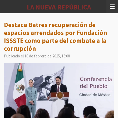
Ir
LA NUEVA REPÚBLICA
al
contenido
principal
Destaca Batres recuperación de
espacios arrendados por Fundación
ISSSTE como parte del combate a la
corrupción
Publicado el 18 de febrero de 2025, 16:08