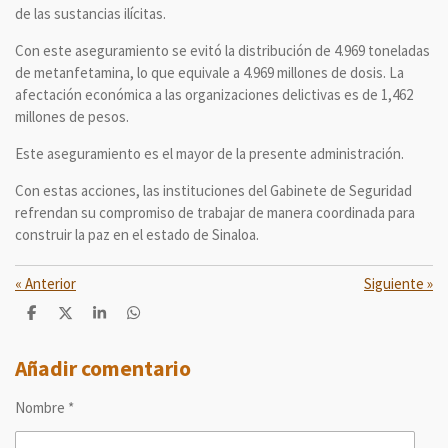
de las sustancias ilícitas.
Con este aseguramiento se evitó la distribución de 4.969 toneladas
de metanfetamina, lo que equivale a 4.969 millones de dosis. La
afectación económica a las organizaciones delictivas es de 1,462
millones de pesos.
Este aseguramiento es el mayor de la presente administración.
Con estas acciones, las instituciones del Gabinete de Seguridad
refrendan su compromiso de trabajar de manera coordinada para
construir la paz en el estado de Sinaloa.
«
Anterior
Siguiente
»
C
C
C
C
o
o
o
o
m
m
m
m
p
p
p
p
Añadir comentario
a
a
a
a
r
r
r
r
Nombre *
t
t
t
t
i
i
i
i
r
r
r
r