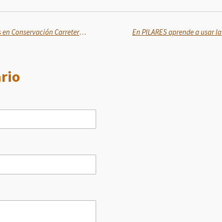
Realizará SICT más de 574 obras en Conservación Carretera con un monto total de 10 mil mdp
rio