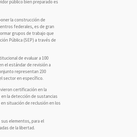
rvidor público bien preparado es
poner la construcción de
entros federales, es de gran
nformar grupos de trabajo que
ación Pública (SEP) a través de
titucional de evaluar a 100
n el estándar de revisión a
conjunto representan 230
l sector en específico.
ieron certificación en la
s en la detección de sustancias
 en situación de reclusión en los
 sus elementos, para el
das de la libertad.