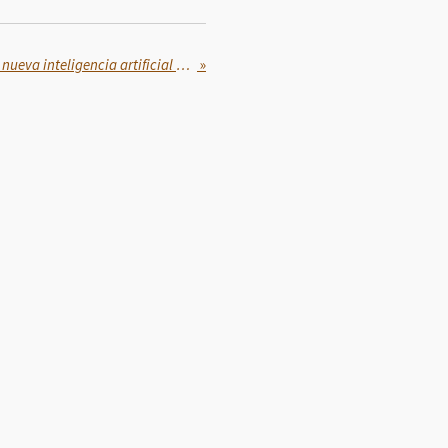
En PILARES aprende a usar la nueva inteligencia artificial Deepseek de forma gratuita
»