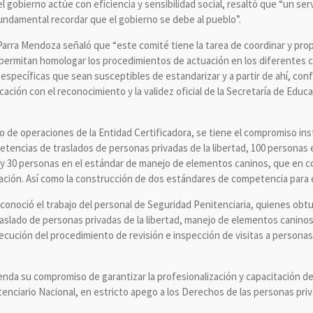
el gobierno actúe con eficiencia y sensibilidad social, resaltó que “un se
undamental recordar que el gobierno se debe al pueblo”.
 Parra Mendoza señaló que “este comité tiene la tarea de coordinar y pro
ermitan homologar los procedimientos de actuación en los diferentes c
s específicas que sean susceptibles de estandarizar y a partir de ahí, co
cación con el reconocimiento y la validez oficial de la Secretaría de Educ
año de operaciones de la Entidad Certificadora, se tiene el compromiso ins
tencias de traslados de personas privadas de la libertad, 100 personas e
s y 30 personas en el estándar de manejo de elementos caninos, que en 
cación. Así como la construcción de dos estándares de competencia para e
onoció el trabajo del personal de Seguridad Penitenciaria, quienes obtuv
raslado de personas privadas de la libertad, manejo de elementos canino
jecución del procedimiento de revisión e inspección de visitas a personas
enda su compromiso de garantizar la profesionalización y capacitación de
enciario Nacional, en estricto apego a los Derechos de las personas priva