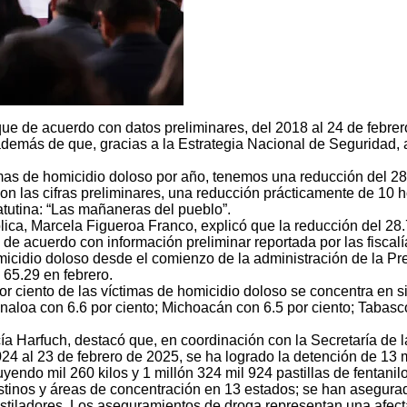
 de acuerdo con datos preliminares, del 2018 al 24 de febrero
además de que, gracias a la Estrategia Nacional de Seguridad, a
mas de homicidio doloso por año, tenemos una reducción del 28.
on las cifras preliminares, una reducción prácticamente de 10 
atutina: “Las mañaneras del pueblo”.
ica, Marcela Figueroa Franco, explicó que la reducción del 28.
 de acuerdo con información preliminar reportada por las fiscalí
micidio doloso desde el comienzo de la administración de la Pr
 65.29 en febrero.
or ciento de las víctimas de homicidio doloso se concentra en s
Sinaloa con 6.6 por ciento; Michoacán con 6.5 por ciento; Tabasc
a Harfuch, destacó que, en coordinación con la Secretaría de l
024 al 23 de febrero de 2025, se ha logrado la detención de 13 
endo mil 260 kilos y 1 millón 324 mil 924 pastillas de fentanilo
tinos y áreas de concentración en 13 estados; se han asegurado
estiladores. Los aseguramientos de droga representan una afec