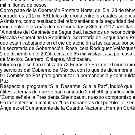
mil millones de pesos.
Como parte de la Operación Frontera Norte, del 5 al 23 de febr
cargadores y 11 mil 861 kilos de droga entre los cuales se enc
Asimismo, como resultado del reforzamiento a la seguridad del
droga entre ellas más de una toneladas y 865 mil 217 pastillas
“A nombre del Gabinete de Seguridad, hacemos un reconocimien
Fiscalía General de la República, Secretaría de Seguridad y Pr
que están trabajando en el eje de atención a las causas, por su
La secretaria de Gobernación, Rosa Icela Rodríguez Velázquez,
2 de diciembre del 2024, cerca de 65 mil visitas casa por casa
de México, Guerrero, Chiapas, Michoacán.
Informó que se han realizado 73 Ferias de Paz en 10 municipios
y servicios del Gobierno de México, con lo que de diciembre a l
91 Comités de Paz para garantizar la permanencia y continuidad
Paz.
Respecto al programa “Sí al Desarme, Sí a la Paz”, indicó que
útiles, además de que se han canjeado 2 mil 500 juguetes bélic
“Como señala la Presidenta Sheinbaum, nuestro compromiso es tr
En la conferencia matutina: “Las mañaneras del pueblo”, el sec
Ángeles; el Comandante de la Guardia Nacional, Hernán Cortés