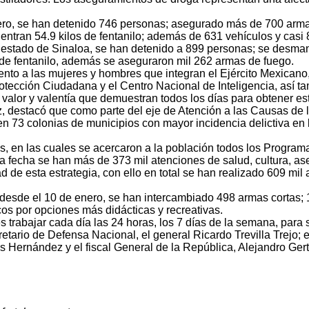
ero, se han detenido 746 personas; asegurado más de 700 armas 
uentran 54.9 kilos de fentanilo; además de 631 vehículos y casi
 estado de Sinaloa, se han detenido a 899 personas; se desmant
 de fentanilo, además se aseguraron mil 262 armas de fuego.
to a las mujeres y hombres que integran el Ejército Mexicano,
otección Ciudadana y el Centro Nacional de Inteligencia, así t
 valor y valentía que demuestran todos los días para obtener es
 destacó que como parte del eje de Atención a las Causas de l
 en 73 colonias de municipios con mayor incidencia delictiva en
, en las cuales se acercaron a la población todos los Programas
a fecha se han más de 373 mil atenciones de salud, cultura, ase
 de esta estrategia, con ello en total se han realizado 609 mil
, desde el 10 de enero, se han intercambiado 498 armas cortas;
os por opciones más didácticas y recreativas.
abajar cada día las 24 horas, los 7 días de la semana, para se
retario de Defensa Nacional, el general Ricardo Trevilla Trejo;
 Hernández y el fiscal General de la República, Alejandro Ger