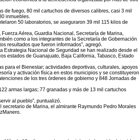
de fuego, 80 mil cartuchos de diversos calibres, casi 3 mil
 80 inmuebles.
elaron 50 laboratorios, se aseguraron 39 mil 115 kilos de
 Fuerza Aérea, Guardia Nacional, Secretaría de Marina,
ambién como a los integrantes de la Secretaría de Gobernación
tos resultados que fueron informados”, agregó.
a Estrategia Nacional de Seguridad se han realizado desde el
 los estados de Guanajuato, Baja California, Tabasco, Estado
 para el Bienestar; actividades deportivas, culturales, apoyos
soría y activación física en estos municipios y se constituyeron
 atenciones de los tres órdenes de gobierno y 848 Jornadas de
 122 armas largas; 77 granadas y más de 13 mil cartuchos
rvir al pueblo”, puntualizó.
 el secretario de Marina, el almirante Raymundo Pedro Morales
tzManero.