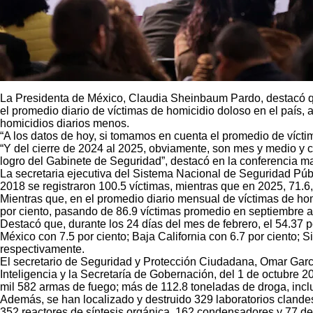
La Presidenta de México, Claudia Sheinbaum Pardo, destacó que
el promedio diario de víctimas de homicidio doloso en el país, 
homicidios diarios menos.
“A los datos de hoy, si tomamos en cuenta el promedio de vícti
“Y del cierre de 2024 al 2025, obviamente, son mes y medio y c
logro del Gabinete de Seguridad”, destacó en la conferencia m
La secretaria ejecutiva del Sistema Nacional de Seguridad Públ
2018 se registraron 100.5 víctimas, mientras que en 2025, 71.6,
Mientras que, en el promedio diario mensual de víctimas de ho
por ciento, pasando de 86.9 víctimas promedio en septiembre a
Destacó que, durante los 24 días del mes de febrero, el 54.37 p
México con 7.5 por ciento; Baja California con 6.7 por ciento; 
respectivamente.
El secretario de Seguridad y Protección Ciudadana, Omar Garcí
Inteligencia y la Secretaría de Gobernación, del 1 de octubre 2
mil 582 armas de fuego; más de 112.8 toneladas de droga, incluy
Además, se han localizado y destruido 329 laboratorios clandes
352 reactores de síntesis orgánica, 162 condensadores y 77 d