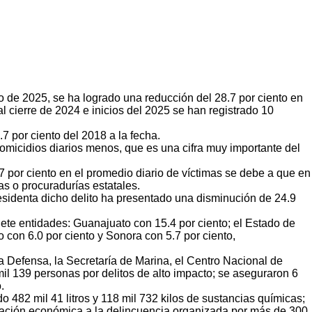
 de 2025, se ha logrado una reducción del 28.7 por ciento en
l cierre de 2024 e inicios del 2025 se han registrado 10
7 por ciento del 2018 a la fecha.
homicidios diarios menos, que es una cifra muy importante del
7 por ciento en el promedio diario de víctimas se debe a que en
as o procuradurías estatales.
esidenta dicho delito ha presentado una disminución de 24.9
iete entidades: Guanajuato con 15.4 por ciento; el Estado de
o con 6.0 por ciento y Sonora con 5.7 por ciento,
a Defensa, la Secretaría de Marina, el Centro Nacional de
mil 139 personas por delitos de alto impacto; se aseguraron 6
.
 482 mil 41 litros y 118 mil 732 kilos de sustancias químicas;
tación económica a la delincuencia organizada por más de 300