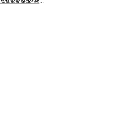
Avanza en comisiones del Senado paquete de reformas para fortalecer sector energético del país