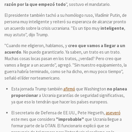
razón por la que empezó todo
", sostuvo el mandatario.
El presidente también tachó a su homólogo ruso, Vladímir Putin, de
persona muy inteligente y reiteró su esperanza de alcanzar pronto
un acuerdo sobre la crisis ucraniana. "Es un tipo muy
inteligente
,
muy astuto", dijo Trump.
"Cuando me eligieron, hablamos, y
creo que vamos a llegar a un
acuerdo
. No puedo garantizarlo. Ya saben, un trato es un trato.
Muchas cosas locas pasan en los tratos, ¿verdad? Pero creo que
vamos a llegar a un acuerdo", agregó. "Sin nuestro equipamiento, la
guerra habría terminado, como se ha dicho, en muy poco tiempo",
señaló el líder norteamericano.
Esta jornada Trump también
afirmó
que Washington
no planea
proporcionar
a Ucrania garantías de seguridad significativas,
ya que eso lo tendrán que hacer los países europeos.
El secretario de Defensa de EE.UU., Pete Hegseth,
aseveró
este mes que considera
"improbable"
que Ucrania llegue a
formar parte de la OTAN. El funcionario explicó que se