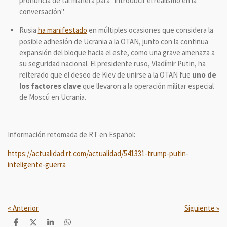
pronuncia de tal manera para "introducir el realismo en la
conversación".
Rusia
ha manifestado
en múltiples ocasiones que considera la
posible adhesión de Ucrania a la OTAN, junto con la continua
expansión del bloque hacia el este, como una grave amenaza a
su seguridad nacional. El presidente ruso, Vladímir Putin, ha
reiterado que el deseo de Kiev de unirse a la OTAN fue
uno de
los factores clave
que llevaron a la operación militar especial
de Moscú en Ucrania.
Información retomada de RT en Español:
https://actualidad.rt.com/actualidad/541331-trump-putin-
inteligente-guerra
«
Anterior
Siguiente
»
C
C
C
C