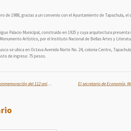
ro de 1988, gracias a un convenio con el Ayuntamiento de Tapachula, el cua
guo Palacio Municipal, construido en 1925 y cuya arquitectura presenta u
onumento Artístico, por el Instituto Nacional de Bellas Artes y Literatu
sco se ubica en Octava Avenida Norte No. 24, colonia Centro, Tapachula,
osto de ingreso: 75 pesos.
Claudia Sheinbaum encabeza conmemoración del 112 aniversario luctuoso de Francisco I. Madero
rio