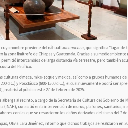
, cuyo nombre proviene del náhuatl
xoconochco
, que significa “lugar de 
en la zona limítrofe de Chiapas y Guatemala. Gracias a su medioambiente 
 permitió intercambios de larga distancia vía terrestre, pero también acu
costa del Pacífico.
as culturas olmeca, mixe-zoque y mexica, así como a grupos humanos de l
.-200 d.C.) y Posclásico (800-1500 d.C.), el cual nuevamente podrá ser apr
 reabrirá al público este 27 de febrero de 2025.
 alberga al recinto, a cargo de la Secretaría de Cultura del Gobierno de M
a (INAH), consistió en la intervención de muros, plafones, sanitarios, ins
labores con las que se resarcieron los daños derivados del sismo del 7 d
pas, Olivia Lara Jiménez, informó que dichos trabajos se realizaron en 2