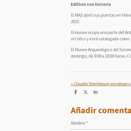
Edificio con historia
El MAS abrió sus puertas en febre
2023.
El museo ocupa una parte del Anti
art déco
y está catalogado como M
El Museo Arqueológico del Soconu
domingo, de 9:00 a 18:00 horas. C
«
C
C
C
o
o
o
m
m
m
Añadir comenta
p
p
p
a
a
a
r
r
r
t
t
t
Nombre *
i
i
i
r
r
r