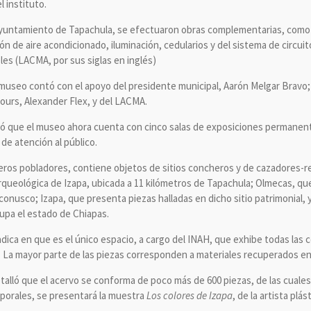
 instituto.
 Ayuntamiento de Tapachula, se efectuaron obras complementarias, como
n de aire acondicionado, iluminación, cedularios y del sistema de circui
es (LACMA, por sus siglas en inglés)
 museo contó con el apoyo del presidente municipal, Aarón Melgar Bravo; 
Tours, Alexander Flex, y del LACMA.
lló que el museo ahora cuenta con cinco salas de exposiciones permane
 de atención al público.
ros pobladores, contiene objetos de sitios concheros y de cazadores-re
queológica de Izapa, ubicada a 11 kilómetros de Tapachula; Olmecas, qu
conusco; Izapa, que presenta piezas halladas en dicho sitio patrimonial, 
upa el estado de Chiapas.
ica en que es el único espacio, a cargo del INAH, que exhibe todas las c
. La mayor parte de las piezas corresponden a materiales recuperados en
alló que el acervo se conforma de poco más de 600 piezas, de las cuales,
porales, se presentará la muestra
Los colores de Izapa
, de la artista plás