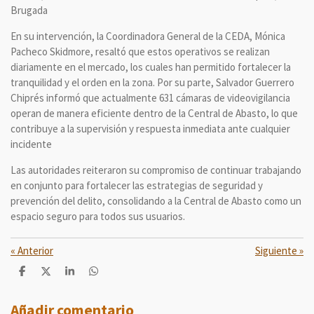
Brugada
En su intervención, la Coordinadora General de la CEDA, Mónica
Pacheco Skidmore, resaltó que estos operativos se realizan
diariamente en el mercado, los cuales han permitido fortalecer la
tranquilidad y el orden en la zona. Por su parte, Salvador Guerrero
Chiprés informó que actualmente 631 cámaras de videovigilancia
operan de manera eficiente dentro de la Central de Abasto, lo que
contribuye a la supervisión y respuesta inmediata ante cualquier
incidente
Las autoridades reiteraron su compromiso de continuar trabajando
en conjunto para fortalecer las estrategias de seguridad y
prevención del delito, consolidando a la Central de Abasto como un
espacio seguro para todos sus usuarios.
«
Anterior
Siguiente
»
C
C
C
C
o
o
o
o
m
m
m
m
p
p
p
p
Añadir comentario