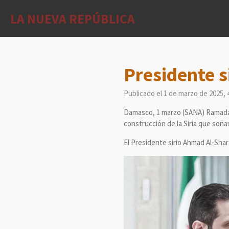
Ir
LA NUEVA REPÚBLICA
al
contenido
principal
Presidente s
Publicado el 1 de marzo de 2025, 
Damasco, 1 marzo (SANA)
Ramadán
construcción de la Siria que soña
El Presidente sirio Ahmad Al-Shar