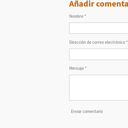
Añadir comenta
p
p
p
a
a
a
r
r
r
t
t
t
Nombre *
i
i
i
r
r
r
Dirección de correo electrónico *
Mensaje *
Enviar comentario