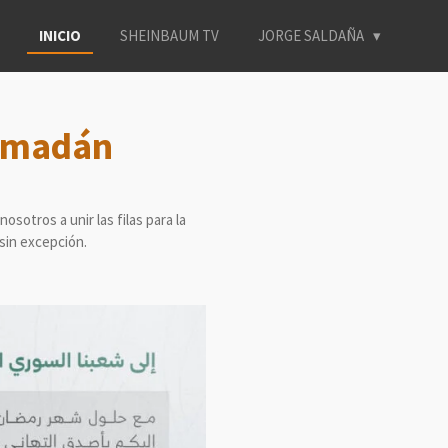
INICIO
SHEINBAUM TV
JORGE SALDAÑA
Ramadán
sotros a unir las filas para la
 sin excepción.