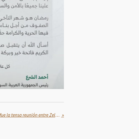
"Ya has hablado mucho": así fue la tensa reunión entre Zelenski y Trump
»