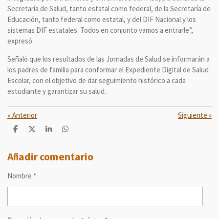
Secretaría de Salud, tanto estatal como federal, de la Secretaría de
Educación, tanto federal como estatal, y del DIF Nacional y los
sistemas DIF estatales. Todos en conjunto vamos a entrarle”,
expresó.
Señaló que los resultados de las Jornadas de Salud se informarán a
los padres de familia para conformar el Expediente Digital de Salud
Escolar, con el objetivo de dar seguimiento histórico a cada
estudiante y garantizar su salud.
«
Anterior
Siguiente
»
C
C
C
C
o
o
o
o
m
m
m
m
p
p
p
p
Añadir comentario
a
a
a
a
r
r
r
r
Nombre *
t
t
t
t
i
i
i
i
r
r
r
r