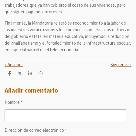
trabajadores que ya han cubierto el costo de sus viviendas, pero
que siguen pagando intereses.
Finalmente, la Mandataria reiteró su reconocimiento a la labor de
los maestros veracruzanos y los convocó a sumarse a los esfuerzos
del gobierno estatal en materia educativa, incluyendo la reducción
del analfabetismo y el fortalecimiento de la infraestructura escolar,
en especial para el nivel telesecundaria.
«
Anterior
Siguiente
»
C
C
C
C
o
o
o
o
m
m
m
m
p
p
p
p
Añadir comentario
a
a
a
a
r
r
r
r
Nombre *
t
t
t
t
i
i
i
i
r
r
r
r
Dirección de correo electrónico *