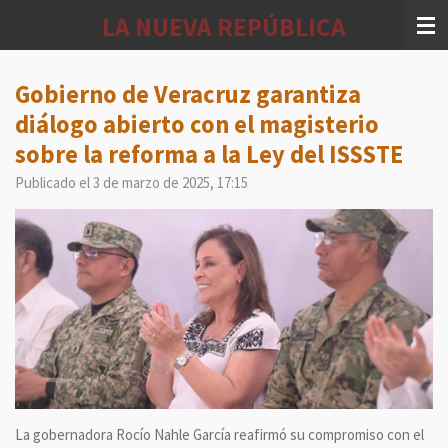
Ir
LA NUEVA REPÚBLICA
al
contenido
principal
Gobierno de Veracruz garantiza
diálogo abierto con el magisterio
sobre la reforma a la Ley del ISSSTE
Publicado el 3 de marzo de 2025, 17:15
La gobernadora Rocío Nahle García reafirmó su compromiso con el