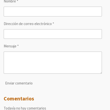
Nombre *
t
t
t
t
i
i
i
i
r
r
r
r
Dirección de correo electrónico *
Mensaje *
Enviar comentario
Comentarios
Todavía no hay comentarios