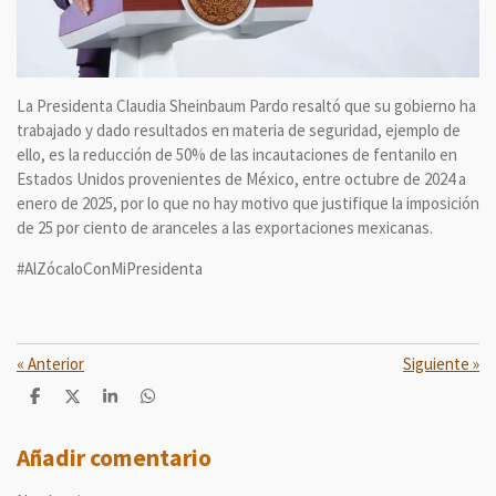
La Presidenta Claudia Sheinbaum Pardo resaltó que su gobierno ha
trabajado y dado resultados en materia de seguridad, ejemplo de
ello, es la reducción de 50% de las incautaciones de fentanilo en
Estados Unidos provenientes de México, entre octubre de 2024 a
enero de 2025, por lo que no hay motivo que justifique la imposición
de 25 por ciento de aranceles a las exportaciones mexicanas.
#AlZócaloConMiPresidenta
«
Anterior
Siguiente
»
C
C
C
C
o
o
o
o
m
m
m
m
p
p
p
p
Añadir comentario
a
a
a
a
r
r
r
r