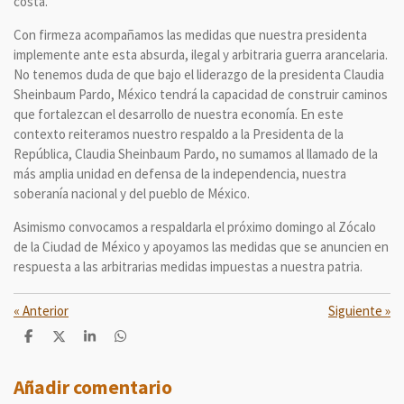
costa.
Con firmeza acompañamos las medidas que nuestra presidenta
implemente ante esta absurda, ilegal y arbitraria guerra arancelaria.
No tenemos duda de que bajo el liderazgo de la presidenta Claudia
Sheinbaum Pardo, México tendrá la capacidad de construir caminos
que fortalezcan el desarrollo de nuestra economía. En este
contexto reiteramos nuestro respaldo a la Presidenta de la
República, Claudia Sheinbaum Pardo, no sumamos al llamado de la
más amplia unidad en defensa de la independencia, nuestra
soberanía nacional y del pueblo de México.
Asimismo convocamos a respaldarla el próximo domingo al Zócalo
de la Ciudad de México y apoyamos las medidas que se anuncien en
respuesta a las arbitrarias medidas impuestas a nuestra patria.
«
Anterior
Siguiente
»
C
C
C
C
o
o
o
o
m
m
m
m
p
p
p
p
Añadir comentario
a
a
a
a