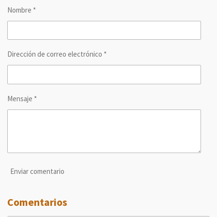
r
r
r
r
Nombre *
t
t
t
t
i
i
i
i
r
r
r
r
Dirección de correo electrónico *
Mensaje *
Enviar comentario
Comentarios