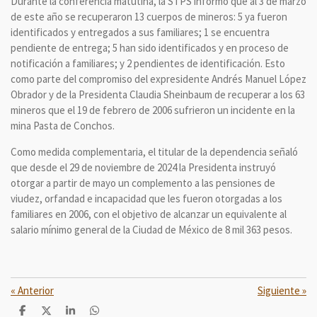
Durante la conferencia matutina, la STPS informó que al 3 de marzo
de este año se recuperaron 13 cuerpos de mineros: 5 ya fueron
identificados y entregados a sus familiares; 1 se encuentra
pendiente de entrega; 5 han sido identificados y en proceso de
notificación a familiares; y 2 pendientes de identificación. Esto
como parte del compromiso del expresidente Andrés Manuel López
Obrador y de la Presidenta Claudia Sheinbaum de recuperar a los 63
mineros que el 19 de febrero de 2006 sufrieron un incidente en la
mina Pasta de Conchos.
Como medida complementaria, el titular de la dependencia señaló
que desde el 29 de noviembre de 2024 la Presidenta instruyó
otorgar a partir de mayo un complemento a las pensiones de
viudez, orfandad e incapacidad que les fueron otorgadas a los
familiares en 2006, con el objetivo de alcanzar un equivalente al
salario mínimo general de la Ciudad de México de 8 mil 363 pesos.
«
Anterior
Siguiente
»
C
C
C
C