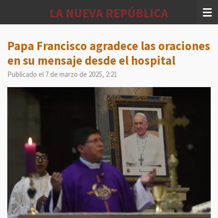
Ir
LA NUEVA REPÚBLICA
al
contenido
principal
Papa Francisco agradece las oraciones
en su mensaje desde el hospital
Publicado el 7 de marzo de 2025, 2:21