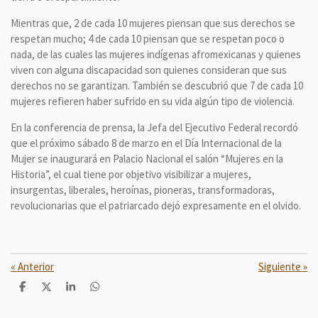
Mientras que, 2 de cada 10 mujeres piensan que sus derechos se
respetan mucho; 4 de cada 10 piensan que se respetan poco o
nada, de las cuales las mujeres indígenas afromexicanas y quienes
viven con alguna discapacidad son quienes consideran que sus
derechos no se garantizan. También se descubrió que 7 de cada 10
mujeres refieren haber sufrido en su vida algún tipo de violencia.
En la conferencia de prensa, la Jefa del Ejecutivo Federal recordó
que el próximo sábado 8 de marzo en el Día Internacional de la
Mujer se inaugurará en Palacio Nacional el salón “Mujeres en la
Historia”, el cual tiene por objetivo visibilizar a mujeres,
insurgentas, liberales, heroínas, pioneras, transformadoras,
revolucionarias que el patriarcado dejó expresamente en el olvido.
«
Anterior
Siguiente
»
C
C
C
C
o
o
o
o
m
m
m
m