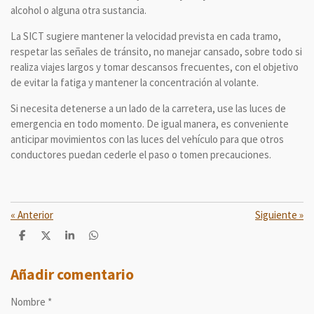
alcohol o alguna otra sustancia.
La SICT sugiere mantener la velocidad prevista en cada tramo,
respetar las señales de tránsito, no manejar cansado, sobre todo si
realiza viajes largos y tomar descansos frecuentes, con el objetivo
de evitar la fatiga y mantener la concentración al volante.
Si necesita detenerse a un lado de la carretera, use las luces de
emergencia en todo momento. De igual manera, es conveniente
anticipar movimientos con las luces del vehículo para que otros
conductores puedan cederle el paso o tomen precauciones.
«
Anterior
Siguiente
»
C
C
C
C
o
o
o
o
m
m
m
m
p
p
p
p
Añadir comentario
a
a
a
a
r
r
r
r
Nombre *
t
t
t
t
i
i
i
i