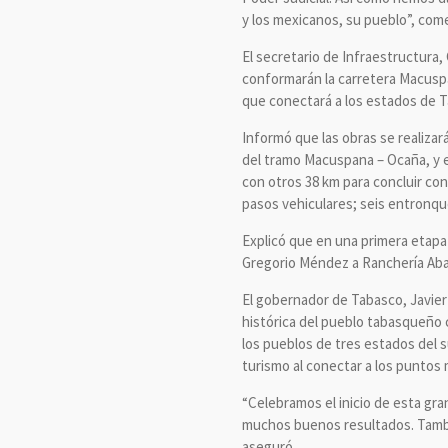
y los mexicanos, su pueblo”, com
El secretario de Infraestructura
conformarán la carretera Macuspa
que conectará a los estados de 
Informó que las obras se realizar
del tramo Macuspana – Ocaña, y e
con otros 38 km para concluir con
pasos vehiculares; seis entronqu
Explicó que en una primera etapa
Gregorio Méndez a Ranchería Abas
El gobernador de Tabasco, Javie
histórica del pueblo tabasqueño co
los pueblos de tres estados del 
turismo al conectar a los puntos
“Celebramos el inicio de esta gra
muchos buenos resultados. Tambi
aseguró.