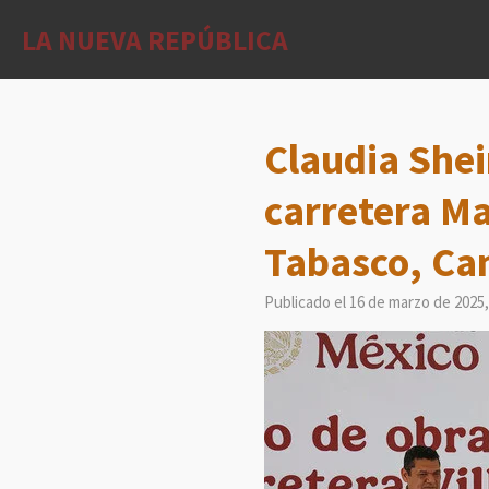
Ir
LA NUEVA REPÚBLICA
al
contenido
principal
Claudia Shei
carretera M
Tabasco, Ca
Publicado el 16 de marzo de 2025,