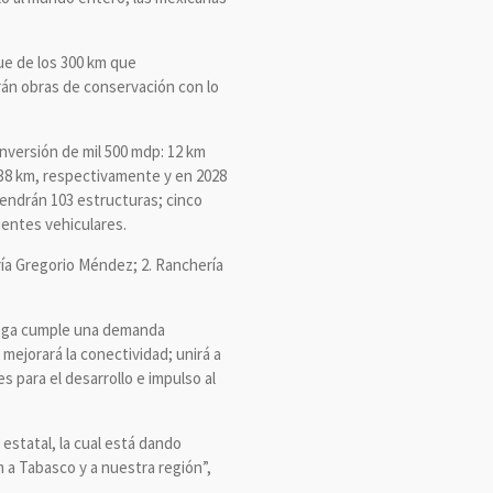
ue de los 300 km que
rán obras de conservación con lo
inversión de mil 500 mdp: 12 km
 38 km, respectivamente y en 2028
rvendrán 103 estructuras; cinco
uentes vehiculares.
ía Gregorio Méndez; 2. Ranchería
rcega cumple una demanda
 mejorará la conectividad; unirá a
para el desarrollo e impulso al
 estatal, la cual está dando
a Tabasco y a nuestra región”,