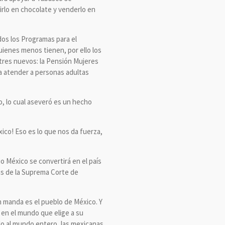
irlo en chocolate y venderlo en
dos los Programas para el
uienes menos tienen, por ello los
res nuevos: la Pensión Mujeres
ra atender a personas adultas
, lo cual aseveró es un hecho
co! Eso es lo que nos da fuerza,
io México se convertirá en el país
as de la Suprema Corte de
n manda es el pueblo de México. Y
s en el mundo que elige a su
lo al mundo entero, las mexicanas