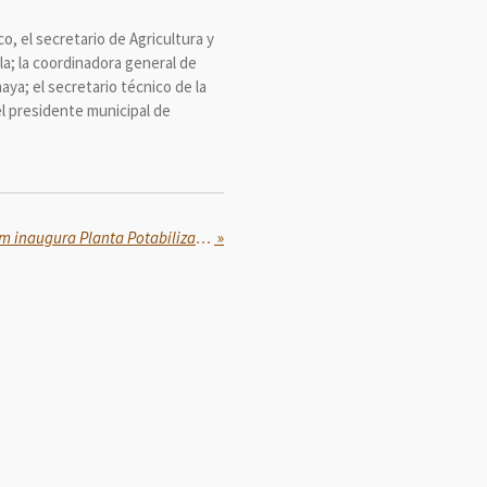
, el secretario de Agricultura y
la; la coordinadora general de
ya; el secretario técnico de la
el presidente municipal de
Presidenta Claudia Sheinbaum inaugura Planta Potabilizadora Carrizal II en Tabasco
»