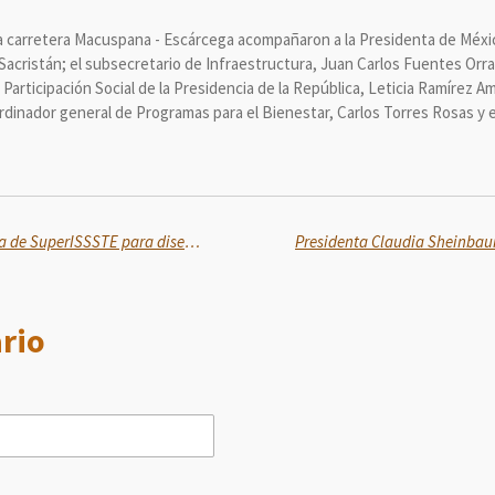
 la carretera Macuspana - Escárcega acompañaron a la Presidenta de México
Sacristán; el subsecretario de Infraestructura, Juan Carlos Fuentes Orra
rticipación Social de la Presidencia de la República, Leticia Ramírez Ama
rdinador general de Programas para el Bienestar, Carlos Torres Rosas y 
Aún está abierta la convocatoria de SuperISSSTE para diseñar la primera mascota oficial de la tienda
rio