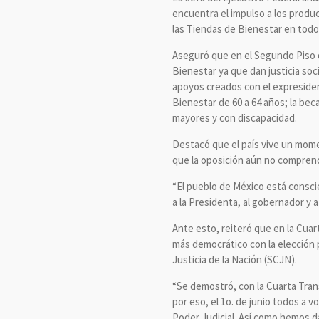
encuentra el impulso a los produ
las Tiendas de Bienestar en todo 
Aseguró que en el Segundo Piso d
Bienestar ya que dan justicia soc
apoyos creados con el expreside
Bienestar de 60 a 64 años; la bec
mayores y con discapacidad.
Destacó que el país vive un mome
que la oposición aún no comprend
“El pueblo de México está consci
a la Presidenta, al gobernador y a
Ante esto, reiteró que en la Cuar
más democrático con la elección 
Justicia de la Nación (SCJN).
“Se demostró, con la Cuarta Trans
por eso, el 1o. de junio todos a 
Poder Judicial. Así como hemos d