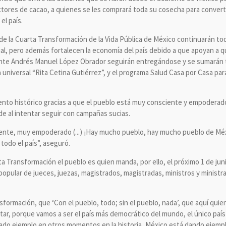
ctores de cacao, a quienes se les comprará toda su cosecha para convert
el país.
e la Cuarta Transformación de la Vida Pública de México continuarán to
ial, pero además fortalecen la economía del país debido a que apoyan a q
nte Andrés Manuel López Obrador seguirán entregándose y se sumarán t
a universal “Rita Cetina Gutiérrez”, y el programa Salud Casa por Casa pa
nto histórico gracias a que el pueblo está muy consciente y empoderado
e al intentar seguir con campañas sucias.
ente, muy empoderado (...) ¡Hay mucho pueblo, hay mucho pueblo de Méxi
 todo el país”, aseguró.
ta Transformación el pueblo es quien manda, por ello, el próximo 1 de jun
popular de jueces, juezas, magistrados, magistradas, ministros y ministr
formación, que ‘Con el pueblo, todo; sin el pueblo, nada’, que aquí quie
votar, porque vamos a ser el país más democrático del mundo, el único paí
ado ejemplo en otros momentos en la historia, México está dando ejemp