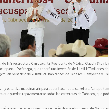
l de Infraestructura Carretera, la Presidenta de México, Claudia Shein
 Macuspana - Escárcega, que tendrá una inversión de 11 mil 197 millones de
(km) en beneficio de 760 mil 598 habitantes de Tabasco, Campeche y Chi
s (...) y están las máquinas ahí para poder hacer esta carretera. Aunque t
ra que puedan repavimentarse todas las carreteras de Tabasco, que po
unció que entre las acciones que se harán desde el Gobierno de México p