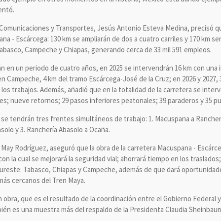
entó.
, Comunicaciones y Transportes, Jesús Antonio Esteva Medina, precisó q
na - Escárcega: 130 km se ampliarán de dos a cuatro carriles y 170 km se
Tabasco, Campeche y Chiapas, generando cerca de 33 mil 591 empleos.
án en un periodo de cuatro años, en 2025 se intervendrán 16 km con una 
n Campeche, 4 km del tramo Escárcega-José de la Cruz; en 2026 y 2027,
 los trabajos. Además, añadió que en la totalidad de la carretera se inte
es; nueve retornos; 29 pasos inferiores peatonales; 39 paraderos y 35 p
 se tendrán tres frentes simultáneos de trabajo: 1. Macuspana a Rancher
olo y 3. Ranchería Abasolo a Ocaña.
r May Rodríguez, aseguró que la obra de la carretera Macuspana - Escá
n la cual se mejorará la seguridad vial; ahorrará tiempo en los traslados;
sureste: Tabasco, Chiapas y Campeche, además de que dará oportunidades 
 más cercanos del Tren Maya.
n obra, que es el resultado de la coordinación entre el Gobierno Federal y
én es una muestra más del respaldo de la Presidenta Claudia Sheinbaum 