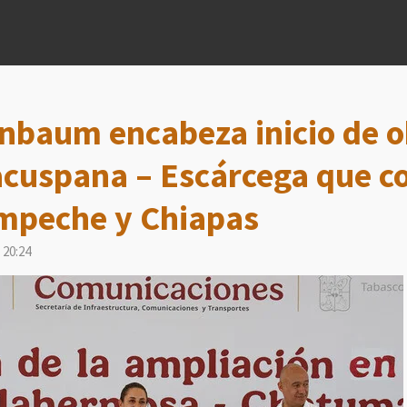
nbaum encabeza inicio de o
acuspana – Escárcega que c
mpeche y Chiapas
 20:24