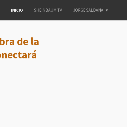
INICIO
SHEINBAUM TV
JORGE SALDAÑA
bra de la
onectará