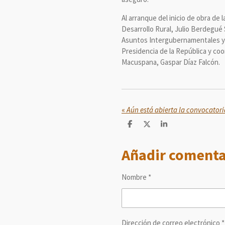
Al arranque del inicio de obra de
Desarrollo Rural, Julio Berdegué 
Asuntos Intergubernamentales y Pa
Presidencia de la República y coo
Macuspana, Gaspar Díaz Falcón.
«
C
C
C
o
o
o
m
m
m
Añadir comenta
p
p
p
a
a
a
r
r
r
t
t
t
Nombre *
i
i
i
r
r
r
Dirección de correo electrónico *