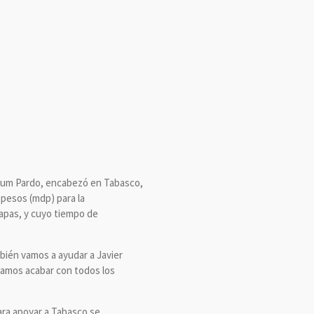
baum Pardo, encabezó en Tabasco,
 pesos (mdp) para la
apas, y cuyo tiempo de
ambién vamos a ayudar a Javier
damos acabar con todos los
ara apoyar a Tabasco se