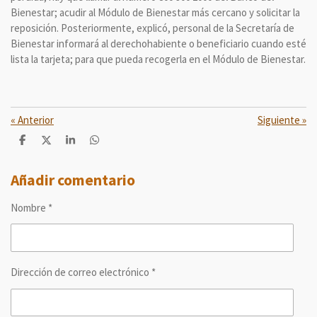
Bienestar; acudir al Módulo de Bienestar más cercano y solicitar la
reposición. Posteriormente, explicó, personal de la Secretaría de
Bienestar informará al derechohabiente o beneficiario cuando esté
lista la tarjeta; para que pueda recogerla en el Módulo de Bienestar.
«
Anterior
Siguiente
»
C
C
C
C
o
o
o
o
m
m
m
m
p
p
p
p
Añadir comentario
a
a
a
a
r
r
r
r
Nombre *
t
t
t
t
i
i
i
i
r
r
r
r
Dirección de correo electrónico *