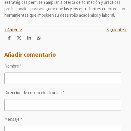
estratégicas permiten ampliar la oferta de formación y prácticas
profesionales para asegurar que las y los estudiantes cuenten con
herramientas que impulsen su desarrollo académico y laboral.
«
Anterior
Siguiente
»
C
C
C
C
o
o
o
o
m
m
m
m
p
p
p
p
Añadir comentario
a
a
a
a
r
r
r
r
Nombre *
t
t
t
t
i
i
i
i
r
r
r
r
Dirección de correo electrónico *
Mensaje *