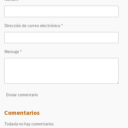
i
i
i
i
r
r
r
r
Dirección de correo electrónico *
Mensaje *
Enviar comentario
Comentarios
Todavía no hay comentarios