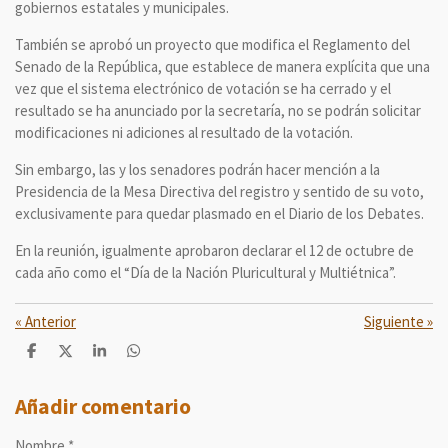
gobiernos estatales y municipales.
También se aprobó un proyecto que modifica el Reglamento del
Senado de la República, que establece de manera explícita que una
vez que el sistema electrónico de votación se ha cerrado y el
resultado se ha anunciado por la secretaría, no se podrán solicitar
modificaciones ni adiciones al resultado de la votación.
Sin embargo, las y los senadores podrán hacer mención a la
Presidencia de la Mesa Directiva del registro y sentido de su voto,
exclusivamente para quedar plasmado en el Diario de los Debates.
En la reunión, igualmente aprobaron declarar el 12 de octubre de
cada año como el “Día de la Nación Pluricultural y Multiétnica”.
«
Anterior
Siguiente
»
C
C
C
C
o
o
o
o
m
m
m
m
p
p
p
p
Añadir comentario
a
a
a
a
r
r
r
r
Nombre *
t
t
t
t