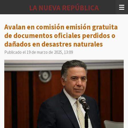
Ir
LA NUEVA REPÚBLICA
al
contenido
principal
Avalan en comisión emisión gratuita
de documentos oficiales perdidos o
dañados en desastres naturales
Publicado el 19 de marzo de 2025, 13:09