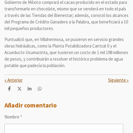
Gobierno de México comprará el cacao producido en el estado para
transformarlo en chocolate, mismo que se venderá en todo el país
a través de las Tiendas del Bienestar; además, conoció los alcances
del Programa de Crédito Ganadero a la Palabra, que beneficiará a 10
mil pequeños productores.
Puntualizó que, en Villahermosa, se pusieron en servicio grandes
obras hidráulicas, como la Planta Potabilizadora Carrizal II y el
Acueducto Usumacinta, que tuvieron un costo de 1 mil 198 millones
de pesos, y contribuirán a resolver el histórico problema de agua
potable que padecía la población.
«
Anterior
Siguiente
»
C
C
C
C
o
o
o
o
m
m
m
m
p
p
p
p
Añadir comentario
a
a
a
a
r
r
r
r
Nombre *
t
t
t
t
i
i
i
i
r
r
r
r