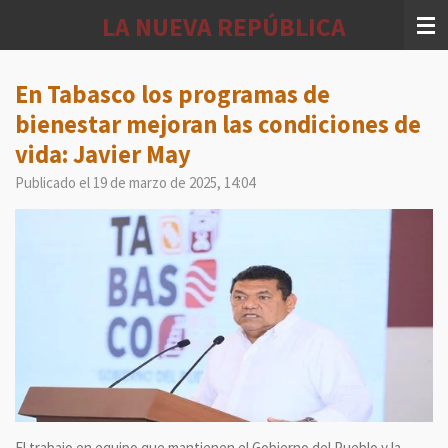
Ir
LA NUEVA REPÚBLICA
al
contenido
principal
En Tabasco los programas de
bienestar mejoran las condiciones de
vida: Javier May
Publicado el 19 de marzo de 2025, 14:04
El trabajo en equipo que mantienen el Gobierno del Pueblo y la