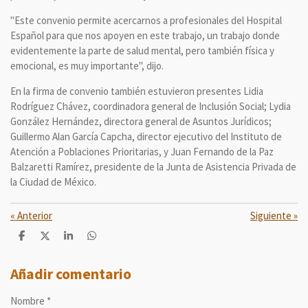
"Este convenio permite acercarnos a profesionales del Hospital
Español para que nos apoyen en este trabajo, un trabajo donde
evidentemente la parte de salud mental, pero también física y
emocional, es muy importante", dijo.
En la firma de convenio también estuvieron presentes Lidia
Rodríguez Chávez, coordinadora general de Inclusión Social; Lydia
González Hernández, directora general de Asuntos Jurídicos;
Guillermo Alan García Capcha, director ejecutivo del Instituto de
Atención a Poblaciones Prioritarias, y Juan Fernando de la Paz
Balzaretti Ramírez, presidente de la Junta de Asistencia Privada de
la Ciudad de México.
«
Anterior
Siguiente
»
C
C
C
C
o
o
o
o
m
m
m
m
p
p
p
p
Añadir comentario
a
a
a
a
r
r
r
r
Nombre *
t
t
t
t