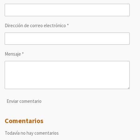
i
i
i
i
r
r
r
r
Dirección de correo electrónico *
Mensaje *
Enviar comentario
Comentarios
Todavía no hay comentarios