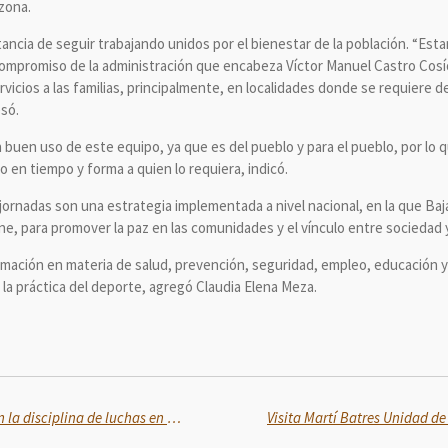
zona.
tancia de seguir trabajando unidos por el bienestar de la población. “Est
 compromiso de la administración que encabeza Víctor Manuel Castro Cosío
rvicios a las familias, principalmente, en localidades donde se requiere del
esó.
 buen uso de este equipo, ya que es del pueblo y para el pueblo, por lo q
o en tiempo y forma a quien lo requiera, indicó.
ornadas son una estrategia implementada a nivel nacional, en la que Baja
e, para promover la paz en las comunidades y el vínculo entre sociedad 
ormación en materia de salud, prevención, seguridad, empleo, educación 
la práctica del deporte, agregó Claudia Elena Meza.
Morelos contará con 8 atletas en la disciplina de luchas en los Nacionales Conade 2025