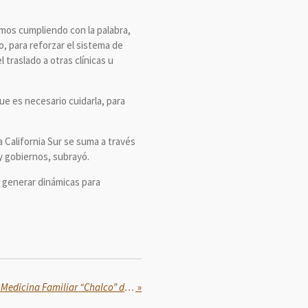
amos cumpliendo con la palabra,
, para reforzar el sistema de
 traslado a otras clínicas u
ue es necesario cuidarla, para
 California Sur se suma a través
y gobiernos, subrayó.
y generar dinámicas para
Visita Martí Batres Unidad de Medicina Familiar “Chalco” del ISSSTE, en el Estado de México
»