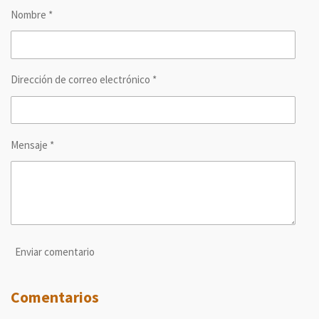
r
r
r
r
Nombre *
t
t
t
t
i
i
i
i
r
r
r
r
Dirección de correo electrónico *
Mensaje *
Enviar comentario
Comentarios