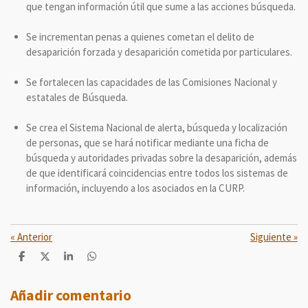
que tengan información útil que sume a las acciones búsqueda.
Se incrementan penas a quienes cometan el delito de
desaparición forzada y desaparición cometida por particulares.
Se fortalecen las capacidades de las Comisiones Nacional y
estatales de Búsqueda.
Se crea el Sistema Nacional de alerta, búsqueda y localización
de personas, que se hará notificar mediante una ficha de
búsqueda y autoridades privadas sobre la desaparición, además
de que identificará coincidencias entre todos los sistemas de
información, incluyendo a los asociados en la CURP.
«
Anterior
Siguiente
»
C
C
C
C
o
o
o
o
m
m
m
m
p
p
p
p
Añadir comentario
a
a
a
a