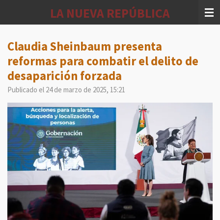
Ir
LA NUEVA REPÚBLICA
al
contenido
principal
Claudia Sheinbaum presenta
reformas para combatir el delito de
desaparición forzada
Publicado el 24 de marzo de 2025, 15:21