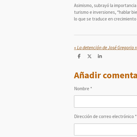
Asimismo, subrayó la importancia 
turismo e inversiones, “hablar bi
lo que se traduce en crecimiento
«
C
C
C
o
o
o
m
m
m
Añadir comenta
p
p
p
a
a
a
r
r
r
t
t
t
Nombre *
i
i
i
r
r
r
Dirección de correo electrónico *