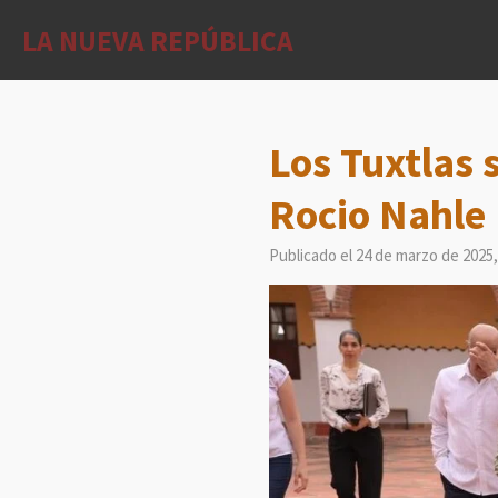
Ir
LA NUEVA REPÚBLICA
al
contenido
principal
Los Tuxtlas 
Rocio Nahle
Publicado el 24 de marzo de 2025,