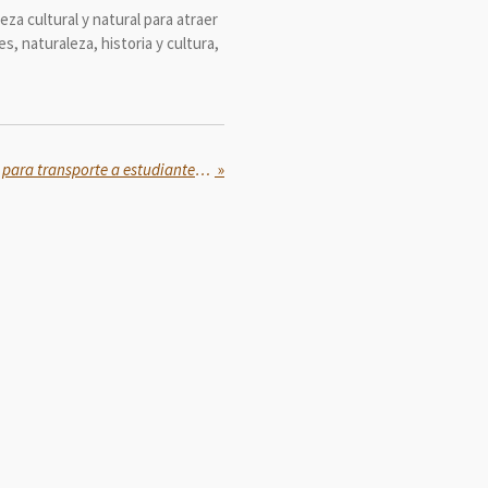
za cultural y natural para atraer
, naturaleza, historia y cultura,
Clara Brugada entregó becas para transporte a estudiantes universitarios
»