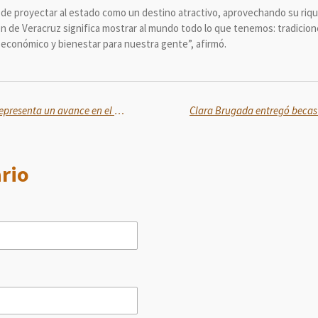
de proyectar al estado como un destino atractivo, aprovechando su rique
en de Veracruz significa mostrar al mundo todo lo que tenemos: tradiciones
 económico y bienestar para nuestra gente”, afirmó.
La detención de José Gregorio representa un avance en el esclarecimiento del caso Teuchitlán: García Harfuch
rio