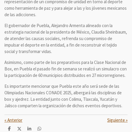
representación de un compromiso de unidad en torno al deporte
como herramienta de paz y para alejar a las y los jóvenes mexicanos
de las adicciones.
El gobernador de Puebla, Alejandro Armenta alineado con la
estrategia nacional de la presidenta de México, Claudia Sheinbaum,
de atender las causas sociales, refrenda su compromiso de
impulsar el deporte en la entidad, a fin de reconstruir el tejido
social y transformar vidas.
Asimismo, como parte de los preparativos para la Clase Nacional de
Box, en Puebla el pasado fin de semana se realizó un simulacro con
la participación de 60 municipios distribuidos en 27 microrregiones.
Es importante mencionar que Puebla este año será sede de las
Olimpiadas Nacionales CONADE 2025, albergará las disciplinas de
box y ajedrez. La entidad junto con Colima, Tlaxcala, Yucatán y
Jalisco comparten la organización de dichos eventos deportivos.
«
Anterior
Siguiente
»
C
C
C
C