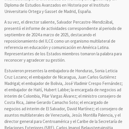
Diploma de Estudios Avanzados en Historia por el Instituto
Universitario Ortega y Gasset de Madrid, España.
A su vez, el director saliente, Salvador Percastre-Mendizábal,
presentó el informe de actividades correspondiente al periodo de
septiembre de 2024 a marzo de 2025, destacando el
reposicionamiento del ILCE como un organismo multilateral de
referencia en educación y comunicación en América Latina.
Representantes de los Estados miembros tomaron la palabra para
reconocer y agradecer su gestión.
Estuvieron presentes la embajadora de Honduras, Sonia Leticia
Cruz Lozano; el embajador de Nicaragua, Juan Carlos Gutiérrez
Madrigal; el embajador de Bolivia, José Vladimir Crespo Fernández;
el embajador de Haití, Hubert Labbe; la encargada de negocios ad
interim de Colombia, Pilar Vargas Álvarez; el ministro consejero de
Costa Rica, Jaime Gerardo Camacho Soto; el encargado de
negocios ad interim de El Salvador, David Martínez; el consejero de
asuntos multilaterales de Venezuela, Jesús Montilla Palencia, y el
director general para Centroamérica y el Caribe de la Secretaría de
Relaciones Exteriores (SRE), Carlos Imanol Belausteguigoitia