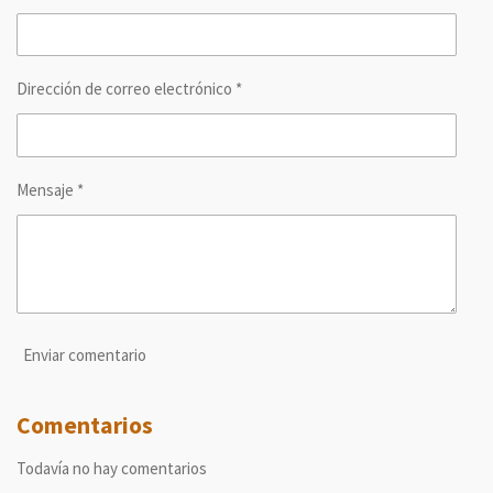
i
i
i
i
r
r
r
r
Dirección de correo electrónico *
Mensaje *
Enviar comentario
Comentarios
Todavía no hay comentarios