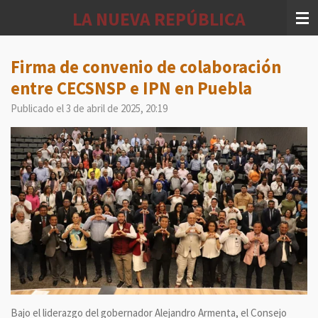
Ir
LA NUEVA REPÚBLICA
al
contenido
principal
Firma de convenio de colaboración
entre CECSNSP e IPN en Puebla
Publicado el 3 de abril de 2025, 20:19
Bajo el liderazgo del gobernador Alejandro Armenta, el Consejo