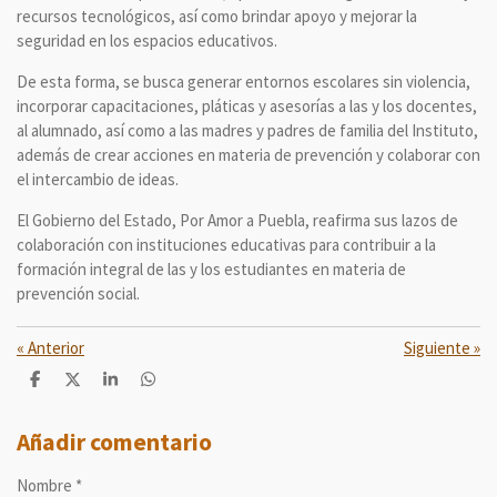
recursos tecnológicos, así como brindar apoyo y mejorar la
seguridad en los espacios educativos.
De esta forma, se busca generar entornos escolares sin violencia,
incorporar capacitaciones, pláticas y asesorías a las y los docentes,
al alumnado, así como a las madres y padres de familia del Instituto,
además de crear acciones en materia de prevención y colaborar con
el intercambio de ideas.
El Gobierno del Estado, Por Amor a Puebla, reafirma sus lazos de
colaboración con instituciones educativas para contribuir a la
formación integral de las y los estudiantes en materia de
prevención social.
«
Anterior
Siguiente
»
C
C
C
C
o
o
o
o
m
m
m
m
p
p
p
p
Añadir comentario
a
a
a
a
r
r
r
r
Nombre *
t
t
t
t