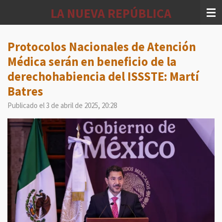
Ir
LA NUEVA REPÚBLICA
al
contenido
principal
Protocolos Nacionales de Atención
Médica serán en beneficio de la
derechohabiencia del ISSSTE: Martí
Batres
Publicado el 3 de abril de 2025, 20:28