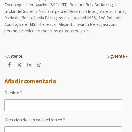
Tecnología e Innovación (SECIHTI), Rosaura Ruiz Gutiérrez; la
titular del Sistema Nacional para el Desarrollo Integral de la Familia,
María del Rocío García Pérez; los titulares del IMSS, Zoé Robledo
Aburto, y del IMSS Bienestar, Alejandro Svarch Pérez, así como
personal médico de todos los estados del país.
«
Anterior
Siguiente
»
C
C
C
C
o
o
o
o
m
m
m
m
p
p
p
p
Añadir comentario
a
a
a
a
r
r
r
r
Nombre *
t
t
t
t
i
i
i
i
r
r
r
r
Dirección de correo electrónico *