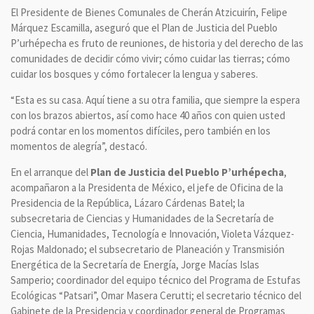
El Presidente de Bienes Comunales de Cherán Atzicuirín, Felipe
Márquez Escamilla, aseguró que el Plan de Justicia del Pueblo
P’urhépecha es fruto de reuniones, de historia y del derecho de las
comunidades de decidir cómo vivir; cómo cuidar las tierras; cómo
cuidar los bosques y cómo fortalecer la lengua y saberes.
“Esta es su casa. Aquí tiene a su otra familia, que siempre la espera
con los brazos abiertos, así como hace 40 años con quien usted
podrá contar en los momentos difíciles, pero también en los
momentos de alegría”, destacó.
En el arranque del
Plan de Justicia del Pueblo P’urhépecha
,
acompañaron a la Presidenta de México, el jefe de Oficina de la
Presidencia de la República, Lázaro Cárdenas Batel; la
subsecretaria de Ciencias y Humanidades de la Secretaría de
Ciencia, Humanidades, Tecnología e Innovación, Violeta Vázquez-
Rojas Maldonado; el subsecretario de Planeación y Transmisión
Energética de la Secretaría de Energía, Jorge Macías Islas
Samperio; coordinador del equipo técnico del Programa de Estufas
Ecológicas “Patsari”, Omar Masera Cerutti; el secretario técnico del
Gabinete de la Presidencia y coordinador general de Programas