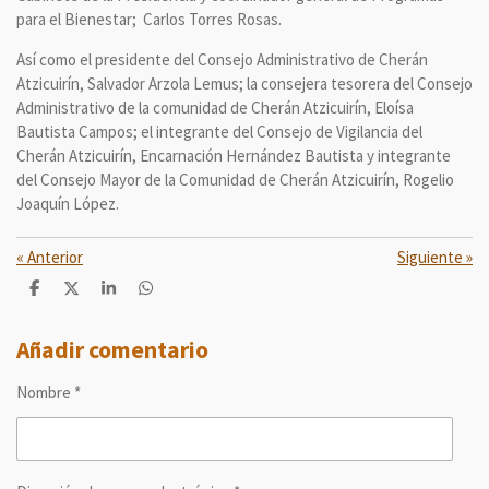
para el Bienestar; Carlos Torres Rosas.
Así como el presidente del Consejo Administrativo de Cherán
Atzicuirín, Salvador Arzola Lemus; la consejera tesorera del Consejo
Administrativo de la comunidad de Cherán Atzicuirín, Eloísa
Bautista Campos; el integrante del Consejo de Vigilancia del
Cherán Atzicuirín, Encarnación Hernández Bautista y integrante
del Consejo Mayor de la Comunidad de Cherán Atzicuirín, Rogelio
Joaquín López.
«
Anterior
Siguiente
»
C
C
C
C
o
o
o
o
m
m
m
m
p
p
p
p
Añadir comentario
a
a
a
a
r
r
r
r
Nombre *
t
t
t
t
i
i
i
i
r
r
r
r