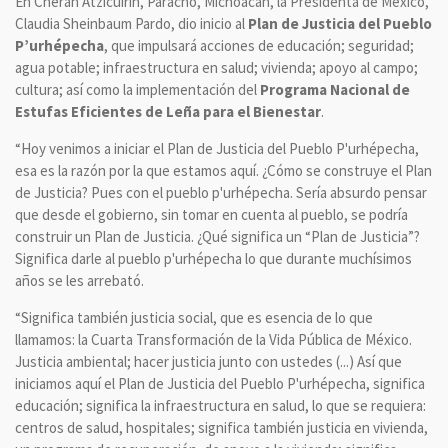
En Cherán Atzicuirín, Paracho, Michoacán, la Presidenta de México,
Claudia Sheinbaum Pardo, dio inicio al
Plan de Justicia del Pueblo
P’urhépecha
, que impulsará acciones de educación; seguridad;
agua potable; infraestructura en salud; vivienda; apoyo al campo;
cultura; así como la implementación del
Programa Nacional de
Estufas Eficientes de Leña para el Bienestar
.
“Hoy venimos a iniciar el Plan de Justicia del Pueblo P'urhépecha,
esa es la razón por la que estamos aquí. ¿Cómo se construye el Plan
de Justicia? Pues con el pueblo p'urhépecha. Sería absurdo pensar
que desde el gobierno, sin tomar en cuenta al pueblo, se podría
construir un Plan de Justicia. ¿Qué significa un “Plan de Justicia”?
Significa darle al pueblo p'urhépecha lo que durante muchísimos
años se les arrebató.
“Significa también justicia social, que es esencia de lo que
llamamos: la Cuarta Transformación de la Vida Pública de México.
Justicia ambiental; hacer justicia junto con ustedes (...) Así que
iniciamos aquí el Plan de Justicia del Pueblo P'urhépecha, significa
educación; significa la infraestructura en salud, lo que se requiera:
centros de salud, hospitales; significa también justicia en vivienda,