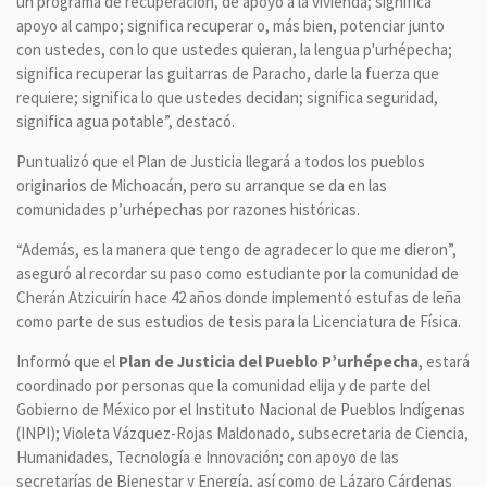
un programa de recuperación, de apoyo a la vivienda; significa
apoyo al campo; significa recuperar o, más bien, potenciar junto
con ustedes, con lo que ustedes quieran, la lengua p'urhépecha;
significa recuperar las guitarras de Paracho, darle la fuerza que
requiere; significa lo que ustedes decidan; significa seguridad,
significa agua potable”, destacó.
Puntualizó que el Plan de Justicia llegará a todos los pueblos
originarios de Michoacán, pero su arranque se da en las
comunidades p’urhépechas por razones históricas.
“Además, es la manera que tengo de agradecer lo que me dieron”,
aseguró al recordar su paso como estudiante por la comunidad de
Cherán Atzicuirín hace 42 años donde implementó estufas de leña
como parte de sus estudios de tesis para la Licenciatura de Física.
Informó que el
Plan de Justicia del Pueblo P’urhépecha
, estará
coordinado por personas que la comunidad elija y de parte del
Gobierno de México por el Instituto Nacional de Pueblos Indígenas
(INPI); Violeta Vázquez-Rojas Maldonado, subsecretaria de Ciencia,
Humanidades, Tecnología e Innovación; con apoyo de las
secretarías de Bienestar y Energía, así como de Lázaro Cárdenas