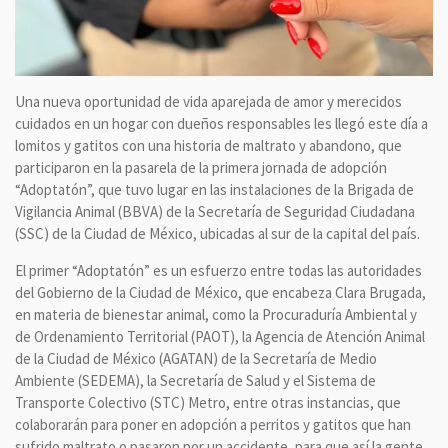
Una nueva oportunidad de vida aparejada de amor y merecidos
cuidados en un hogar con dueños responsables les llegó este día a
lomitos y gatitos con una historia de maltrato y abandono, que
participaron en la pasarela de la primera jornada de adopción
“Adoptatón”, que tuvo lugar en las instalaciones de la Brigada de
Vigilancia Animal (BBVA) de la Secretaría de Seguridad Ciudadana
(SSC) de la Ciudad de México, ubicadas al sur de la capital del país.
El primer “Adoptatón” es un esfuerzo entre todas las autoridades
del Gobierno de la Ciudad de México, que encabeza Clara Brugada,
en materia de bienestar animal, como la Procuraduría Ambiental y
de Ordenamiento Territorial (PAOT), la Agencia de Atención Animal
de la Ciudad de México (AGATAN) de la Secretaría de Medio
Ambiente (SEDEMA), la Secretaría de Salud y el Sistema de
Transporte Colectivo (STC) Metro, entre otras instancias, que
colaborarán para poner en adopción a perritos y gatitos que han
sufrido maltrato o pasaron por un accidente, para que así la gente