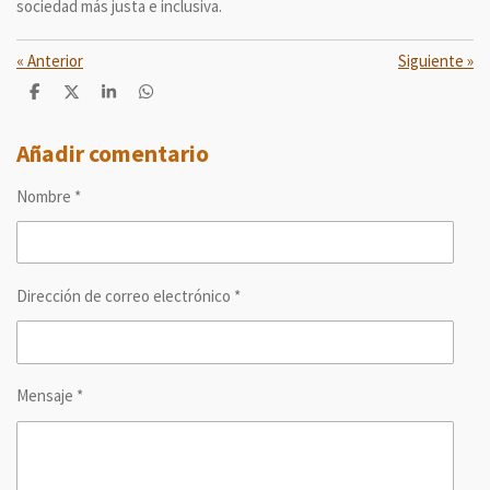
sociedad más justa e inclusiva.
«
Anterior
Siguiente
»
C
C
C
C
o
o
o
o
m
m
m
m
p
p
p
p
Añadir comentario
a
a
a
a
r
r
r
r
Nombre *
t
t
t
t
i
i
i
i
r
r
r
r
Dirección de correo electrónico *
Mensaje *