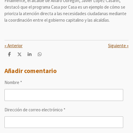
Finalmente, el alcalde de Álvaro Obregón, Javier López Casarín,
destacó que el programa Casa por Casa es un ejemplo de cómo se
prioriza la atención directa a las necesidades ciudadanas mediante
la coordinación entre el gobierno capitalino y las alcaldías.
«
Anterior
Siguiente
»
C
C
C
C
o
o
o
o
m
m
m
m
p
p
p
p
Añadir comentario
a
a
a
a
r
r
r
r
Nombre *
t
t
t
t
i
i
i
i
r
r
r
r
Dirección de correo electrónico *