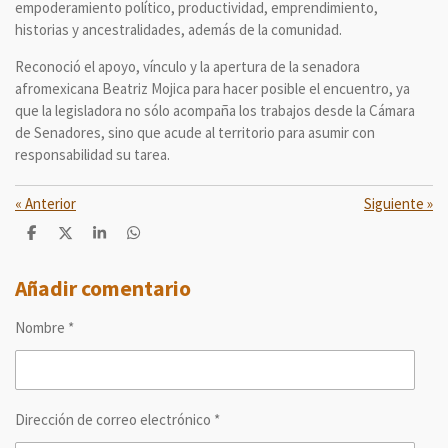
empoderamiento político, productividad, emprendimiento,
historias y ancestralidades, además de la comunidad.
Reconoció el apoyo, vínculo y la apertura de la senadora
afromexicana Beatriz Mojica para hacer posible el encuentro, ya
que la legisladora no sólo acompaña los trabajos desde la Cámara
de Senadores, sino que acude al territorio para asumir con
responsabilidad su tarea.
«
Anterior
Siguiente
»
C
C
C
C
o
o
o
o
m
m
m
m
p
p
p
p
Añadir comentario
a
a
a
a
r
r
r
r
Nombre *
t
t
t
t
i
i
i
i
r
r
r
r
Dirección de correo electrónico *