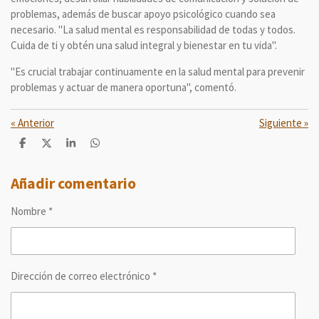
problemas, además de buscar apoyo psicológico cuando sea
necesario. "La salud mental es responsabilidad de todas y todos.
Cuida de ti y obtén una salud integral y bienestar en tu vida".
"Es crucial trabajar continuamente en la salud mental para prevenir
problemas y actuar de manera oportuna", comentó.
«
Anterior
Siguiente
»
C
C
C
C
o
o
o
o
m
m
m
m
p
p
p
p
Añadir comentario
a
a
a
a
r
r
r
r
Nombre *
t
t
t
t
i
i
i
i
r
r
r
r
Dirección de correo electrónico *