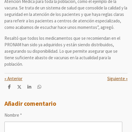
Atención Médica para toda la población, como el ejemplo de la
vacuna. Se trata de un sistema de salud que consolide la calidad y la
seguridad en la atención de los pacientes y que haya reglas claras
para referir a los pacientes a centros de atención especializado,
como acabamos de escuchar hace unos momentos”, agregó.
Resaltó que todos los medicamentos que se recomiendan en el
PRONAM han sido ya adquiridos y están siendo distribuidos,
asegurando su disponibilidad. Lo que permite asegurar que se
tiene suficiente abasto de vacunas en la actualidad para la
población.
«
Anterior
Siguiente
»
C
C
C
C
o
o
o
o
m
m
m
m
p
p
p
p
Añadir comentario
a
a
a
a
r
r
r
r
Nombre *
t
t
t
t
i
i
i
i
r
r
r
r