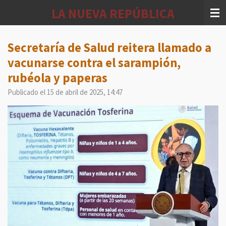
Ir
LA NUEVA REPÚBLICA
al
contenido
principal
Secretaría de Salud reitera llamado a
vacunarse contra el sarampión,
rubéola y paperas
Publicado el 15 de abril de 2025, 14:47