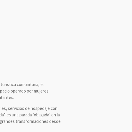
urística comunitaria, el
espacio operado por mujeres
itantes.
ales, servicios de hospedaje con
da” es una parada ‘obligada’ en la
n grandes transformaciones desde