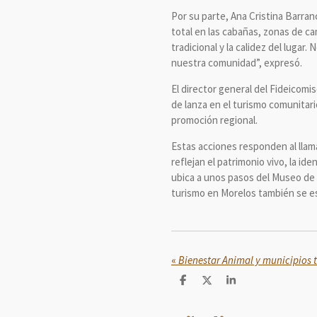
Por su parte, Ana Cristina Barra
total en las cabañas, zonas de c
tradicional y la calidez del luga
nuestra comunidad”, expresó.
El director general del Fideico
de lanza en el turismo comunitari
promoción regional.
Estas acciones responden al llama
reflejan el patrimonio vivo, la i
ubica a unos pasos del Museo de 
turismo en Morelos también se esc
«
C
C
C
o
o
o
m
m
m
p
p
p