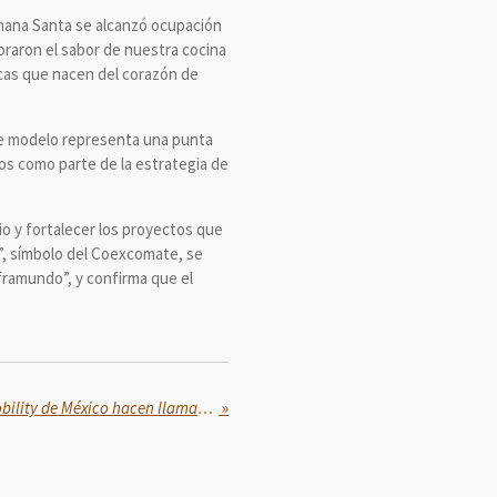
emana Santa se alcanzó ocupación
oraron el sabor de nuestra cocina
ticas que nacen del corazón de
te modelo representa una punta
ios como parte de la estrategia de
io y fortalecer los proyectos que
da”, símbolo del Coexcomate, se
framundo”, y confirma que el
Profeco y Child Safety and Mobility de México hacen llamado para revisar asientos infantiles de auto
»