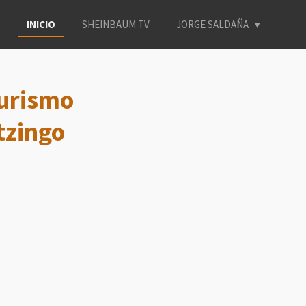
INICIO
SHEINBAUM TV
JORGE SALDAÑA
turismo
tzingo