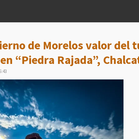
erno de Morelos valor del 
en “Piedra Rajada”, Chalca
5:43