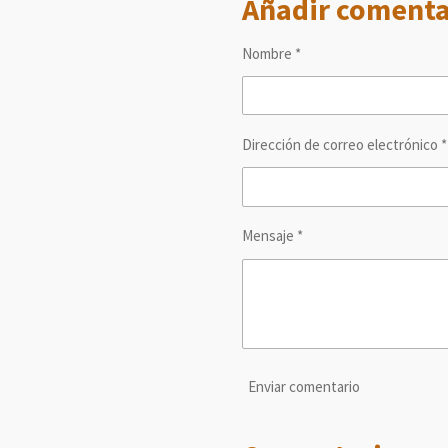
Añadir comenta
a
a
a
r
r
r
t
t
t
Nombre *
i
i
i
r
r
r
Dirección de correo electrónico *
Mensaje *
Enviar comentario