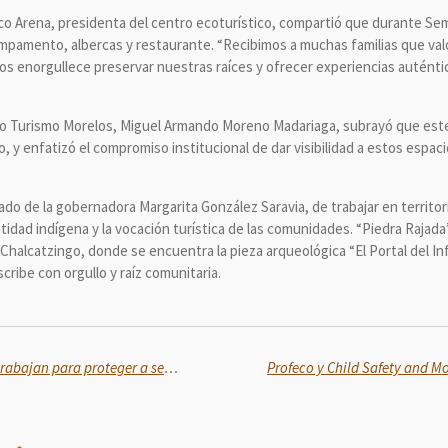
nco Arena, presidenta del centro ecoturístico, compartió que durante S
ampamento, albercas y restaurante. “Recibimos a muchas familias que val
r. Nos enorgullece preservar nuestras raíces y ofrecer experiencias autén
miso Turismo Morelos, Miguel Armando Moreno Madariaga, subrayó que es
o, y enfatizó el compromiso institucional de dar visibilidad a estos espac
do de la gobernadora Margarita González Saravia, de trabajar en territor
dentidad indígena y la vocación turística de las comunidades. “Piedra Raja
Chalcatzingo, donde se encuentra la pieza arqueológica “El Portal del In
ribe con orgullo y raíz comunitaria.
Bienestar Animal y municipios trabajan para proteger a seres sintientes en Puebla